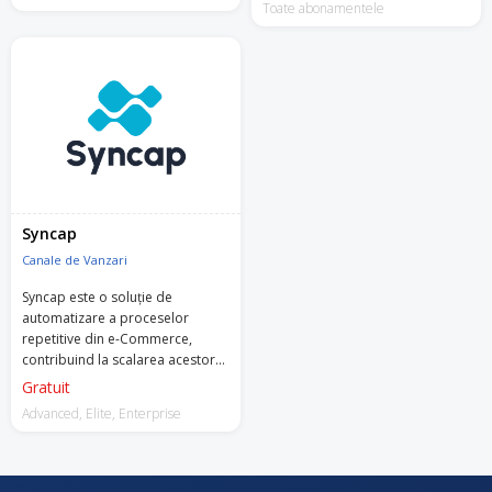
preturile, gestionand toate
Toate abonamentele
integrarile si facilitatilel intr-un
singur loc.
Syncap
Canale de Vanzari
Syncap este o soluție de
automatizare a proceselor
repetitive din e-Commerce,
contribuind la scalarea acestor
afaceri online.
Gratuit
Advanced, Elite, Enterprise