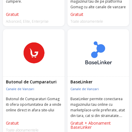
cumpere.
magazinul tau de pe platforma
Gomag cu alte canale de vanzare
Gratuit
Gratuit
Advanced, Elite, Enterprise
Toate abonamentele
Butonul de Cumparaturi
BaseLinker
Canale de Vanzari
Canale de Vanzari
Butonul de Cumparaturi Gomag
BaseLinker permite conectarea
iti ofera oportunitatea de a vinde
magazinului tau online cu
online direct in afara site-ului
marketplace-urile preferate, atat
din tara, cat si din strainatate.
Prin intermediul aplicatiei vei
Gratuit
Gratuit + Abonament
putea sincroniza stocurile si
BaseLinker
Toate abonamentele