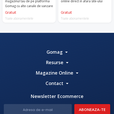
magazinul tau de pe platforma
online direct in afara site-ului
Gomag cu alte canale de vanzare
Gratuit
Gratuit
Toate abonamentele
Toate abonamentele
Gomag
Resurse
Magazine Online
Contact
Newsletter Ecommerce