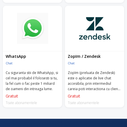
WhatsApp
ZopIm / Zendesk
Chat
Chat
Cu siguranta stii de WhatsApp, si
ZopIm (preluata de Zendesk)
cel mai probabil il folosesti si tu,
este o aplicatie de live chat
la fel cum o fac peste 1 miliard
accesibila, prin intermediul
de oameni din intreaga lume.
careia poti interactiona cu clientii
tai, poti convinge potentialii
Gratuit
Gratuit
clientii si iti poti intelege mai bine
Toate abonamentele
Toate abonamentele
audienta.