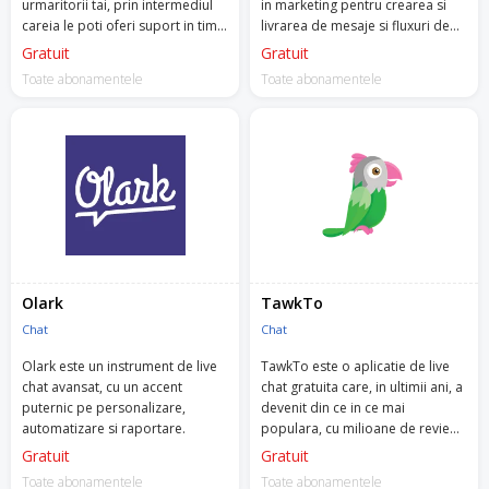
urmaritorii tai, prin intermediul
in marketing pentru crearea si
careia le poti oferi suport in timp
livrarea de mesaje si fluxuri de
real, prin aplicatie, pe social
mesaje automatizate, catre
Gratuit
Gratuit
media sau pe email.
urmaritorii si clientii tai.
Toate abonamentele
Toate abonamentele
Olark
TawkTo
Chat
Chat
Olark este un instrument de live
TawkTo este o aplicatie de live
chat avansat, cu un accent
chat gratuita care, in ultimii ani, a
puternic pe personalizare,
devenit din ce in ce mai
automatizare si raportare.
populara, cu milioane de review-
uri de 5 stele.
Gratuit
Gratuit
Toate abonamentele
Toate abonamentele