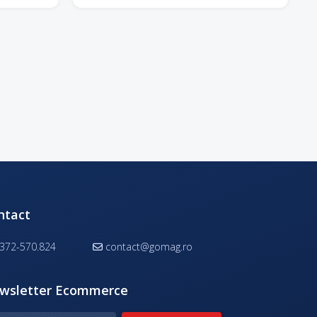
ntact
372-570.824
contact@gomag.ro
wsletter Ecommerce