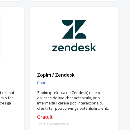
ZopIm / Zendesk
Chat
i cel mai
ZopIm (preluata de Zendesk) este o
cum o fac
aplicatie de live chat accesibila, prin
ntreaga
intermediul careia poti interactiona cu
clientii tai, poti convinge potentialii clientii
si iti poti intelege mai bine audienta.
Gratuit
Toate abonamentele