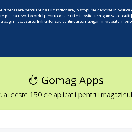
uri necesare pentru buna lui functionare, in scopurile descrise in politica 
e poti sa revoci acordul pentru cookie-urile folosite, te rugam sa consulti
 paginii, accesarea link-urilor sau continuarea navigarii in website in orice 
Gomag Apps
ai peste 150 de aplicatii pentru magazinul