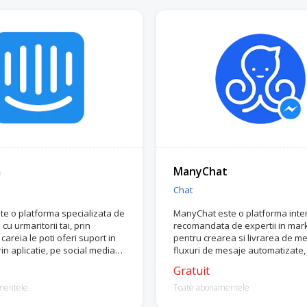
m
ManyChat
Chat
te o platforma specializata de
ManyChat este o platforma inte
u urmaritorii tai, prin
recomandata de expertii in mar
careia le poti oferi suport in
pentru crearea si livrarea de me
rin aplicatie, pe social media
fluxuri de mesaje automatizate,
l.
urmaritorii si clientii tai.
Gratuit
mentele
Toate abonamentele