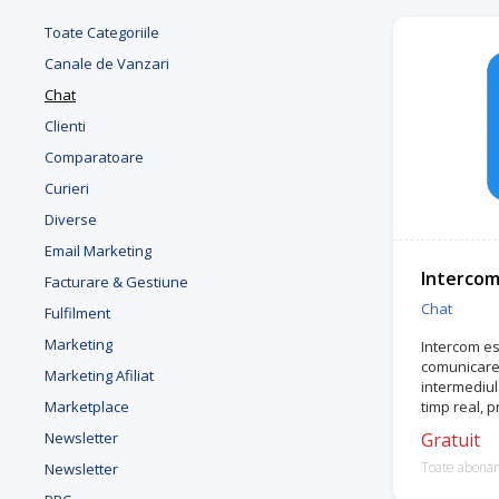
Toate Categoriile
Canale de Vanzari
Chat
Clienti
Comparatoare
Curieri
Diverse
Email Marketing
Interco
Facturare & Gestiune
Chat
Fulfilment
Marketing
Intercom es
comunicare c
Marketing Afiliat
intermediul 
Marketplace
timp real, p
sau pe emai
Newsletter
Gratuit
Toate abona
Newsletter