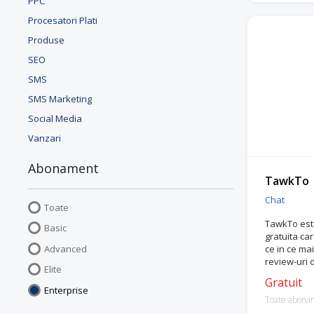
PPC
Procesatori Plati
Produse
SEO
SMS
SMS Marketing
Social Media
Vanzari
Abonament
TawkTo
Chat
Toate
TawkTo este
Basic
gratuita car
Advanced
ce in ce ma
review-uri d
Elite
Gratuit
Enterprise
Toate abona