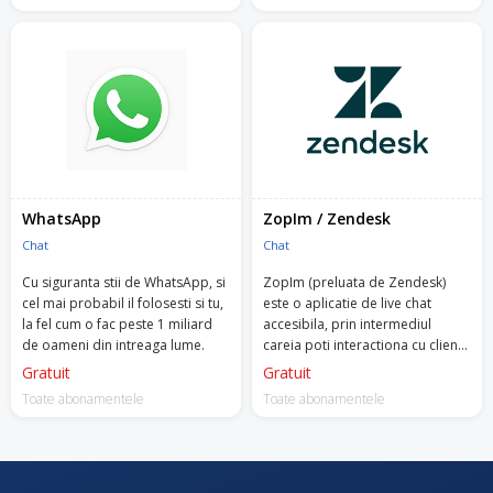
WhatsApp
ZopIm / Zendesk
Chat
Chat
Cu siguranta stii de WhatsApp, si
ZopIm (preluata de Zendesk)
cel mai probabil il folosesti si tu,
este o aplicatie de live chat
la fel cum o fac peste 1 miliard
accesibila, prin intermediul
de oameni din intreaga lume.
careia poti interactiona cu clientii
tai, poti convinge potentialii
Gratuit
Gratuit
clientii si iti poti intelege mai bine
Toate abonamentele
Toate abonamentele
audienta.