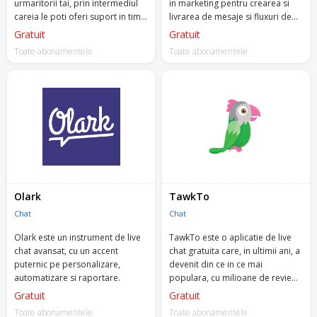
urmaritorii tai, prin intermediul
in marketing pentru crearea si
careia le poti oferi suport in timp
livrarea de mesaje si fluxuri de
real, prin aplicatie, pe social
mesaje automatizate, catre
Gratuit
Gratuit
media sau pe email.
urmaritorii si clientii tai.
Toate abonamentele
Toate abonamentele
Olark
TawkTo
Chat
Chat
Olark este un instrument de live
TawkTo este o aplicatie de live
chat avansat, cu un accent
chat gratuita care, in ultimii ani, a
puternic pe personalizare,
devenit din ce in ce mai
automatizare si raportare.
populara, cu milioane de review-
uri de 5 stele.
Gratuit
Gratuit
Toate abonamentele
Toate abonamentele