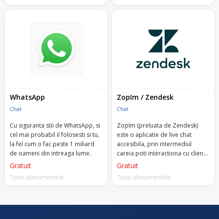
WhatsApp
ZopIm / Zendesk
Chat
Chat
Cu siguranta stii de WhatsApp, si
ZopIm (preluata de Zendesk)
cel mai probabil il folosesti si tu,
este o aplicatie de live chat
la fel cum o fac peste 1 miliard
accesibila, prin intermediul
de oameni din intreaga lume.
careia poti interactiona cu clientii
tai, poti convinge potentialii
Gratuit
Gratuit
clientii si iti poti intelege mai bine
Toate abonamentele
Toate abonamentele
audienta.