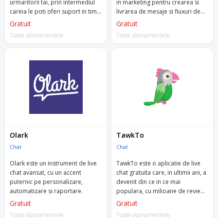
urmaritorii tai, prin intermediul
in marketing pentru crearea si
careia le poti oferi suport in timp
livrarea de mesaje si fluxuri de
real, prin aplicatie, pe social
mesaje automatizate, catre
Gratuit
Gratuit
media sau pe email.
urmaritorii si clientii tai.
Toate abonamentele
Toate abonamentele
Olark
TawkTo
Chat
Chat
Olark este un instrument de live
TawkTo este o aplicatie de live
chat avansat, cu un accent
chat gratuita care, in ultimii ani, a
puternic pe personalizare,
devenit din ce in ce mai
automatizare si raportare.
populara, cu milioane de review-
uri de 5 stele.
Gratuit
Gratuit
Toate abonamentele
Toate abonamentele