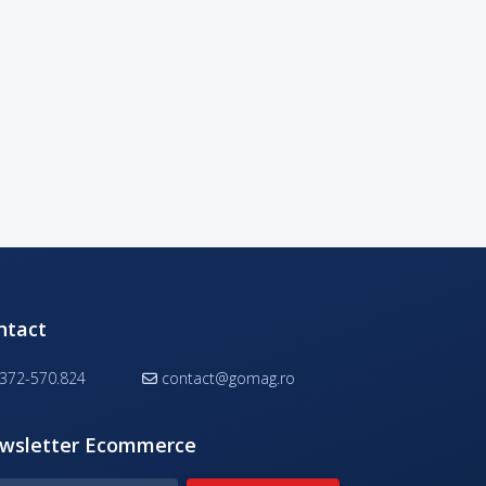
ntact
372-570.824
contact@gomag.ro
wsletter Ecommerce