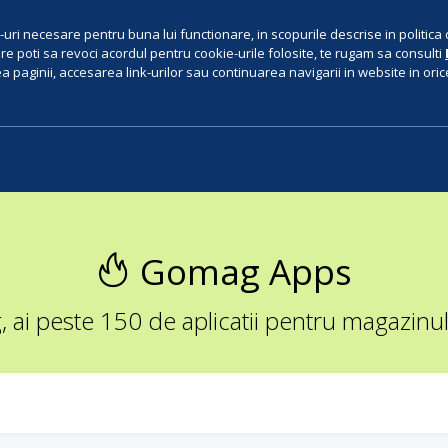
uri necesare pentru buna lui functionare, in scopurile descrise in politica 
e poti sa revoci acordul pentru cookie-urile folosite, te rugam sa consulti
 paginii, accesarea link-urilor sau continuarea navigarii in website in orice 
Gomag Apps
ai peste 150 de aplicatii pentru magazinul