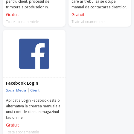
pentru client, procesul de
care ar trebui sa se ocupe
trimitere a produselor in
manual de contactarea clientilor.
garantie.
Gratuit
Gratuit
Toate abonamentele
Toate abonamentele
Facebook Login
Social Media
Clienti
Aplicatia Login Facebook este o
alternativa la crearea manuala a
unui cont de client in magazinul
tau online.
Gratuit
Toate abonamentele