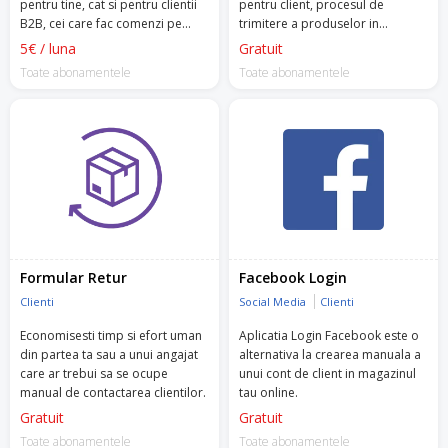
pentru tine, cat si pentru clientii
pentru client, procesul de
B2B, cei care fac comenzi pe
trimitere a produselor in
firma.
garantie.
5€ / luna
Gratuit
Toate abonamentele
Toate abonamentele
Formular Retur
Facebook Login
Clienti
Social Media
Clienti
Economisesti timp si efort uman
Aplicatia Login Facebook este o
din partea ta sau a unui angajat
alternativa la crearea manuala a
care ar trebui sa se ocupe
unui cont de client in magazinul
manual de contactarea clientilor.
tau online.
Gratuit
Gratuit
Toate abonamentele
Toate abonamentele