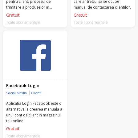
pentru client, procesul de
care ar trebui sa se ocupe
trimitere a produselor in
manual de contactarea clientilor.
garantie.
Gratuit
Gratuit
Toate abonamentele
Toate abonamentele
Facebook Login
Social Media
Clienti
Aplicatia Login Facebook este o
alternativa la crearea manuala a
unui cont de client in magazinul
tau online.
Gratuit
Toate abonamentele