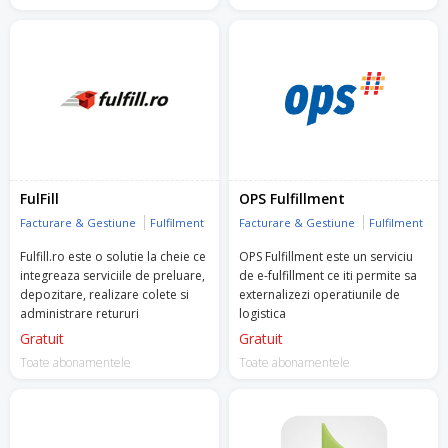
mijlocii din zona vanzarilor cu
amanuntul.
FulFill
OPS Fulfillment
Facturare & Gestiune
Fulfilment
Facturare & Gestiune
Fulfilment
Fulfill.ro este o solutie la cheie ce
OPS Fulfillment este un serviciu
integreaza serviciile de preluare,
de e-fulfillment ce iti permite sa
depozitare, realizare colete si
externalizezi operatiunile de
administrare retururi
logistica
Gratuit
Gratuit
Toate abonamentele
Toate abonamentele