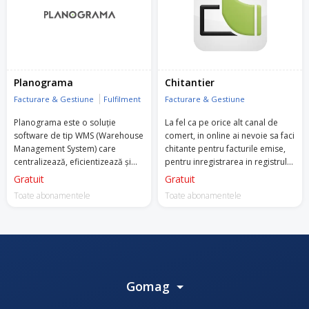
Planograma
Chitantier
Facturare & Gestiune
Fulfilment
Facturare & Gestiune
Planograma este o soluție
La fel ca pe orice alt canal de
software de tip WMS (Warehouse
comert, in online ai nevoie sa faci
Management System) care
chitante pentru facturile emise,
centralizează, eficientizează și
pentru inregistrarea in registrul
automatizează activitățile de
de casa si la contabilitate.
Gratuit
Gratuit
logistică, depozitare, curierat și
Toate abonamentele
Toate abonamentele
producție.
Gomag