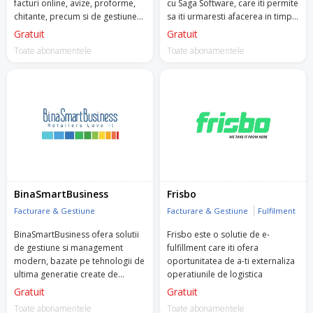
facturi online, avize, proforme,
cu Saga Software, care iti permite
chitante, precum si de gestiunea
sa iti urmaresti afacerea in timp
stocurilor, nir, fise, bonuri,
real.
Gratuit
Gratuit
rapoarte online etc.
Toate abonamentele
Toate abonamentele
BinaSmartBusiness
Frisbo
Facturare & Gestiune
Facturare & Gestiune
Fulfilment
BinaSmartBusiness ofera solutii
Frisbo este o solutie de e-
de gestiune si management
fulfillment care iti ofera
modern, bazate pe tehnologii de
oportunitatea de a-ti externaliza
ultima generatie create de
operatiunile de logistica
experti in domeniu, pentru
Gratuit
Gratuit
antreprenorii cu afaceri mici si
Toate abonamentele
Toate abonamentele