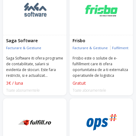
Saga Software
Frisbo
Facturare & Gestiune
Facturare & Gestiune
Fulfilment
Saga Software iti ofera programe
Frisbo este o solutie de e-
de contabilitate, salarii si
fulfillment care iti ofera
evidenta de stocuri. Este fara
oportunitatea de a-ti externaliza
restrictii, si e actualizat
operatiunile de logistica
permanent, contra unui
3€ / luna
Gratuit
abonament.
Toate abonamentele
Toate abonamentele