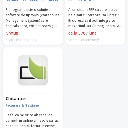
Planograma este o soluție
Ai un sistem ERP cu care lucrezi
software de tip WMS (Warehouse
deja sau cu care vrei sa lucrezi?
Management System) care
Iti doresti sa il poti integra cu
centralizează, eficientizează și
magazinul tau Gomag, pentru a
automatizează activitățile de
automatiza transmiterea de
Gratuit
de la 37€ / luna
logistică, depozitare, curierat și
informatii si a economisi timp?
Toate abonamentele
Toate abonamentele
producție.
Chitantier
Facturare & Gestiune
La fel ca pe orice alt canal de
comert, in online ai nevoie sa faci
chitante pentru facturile emise,