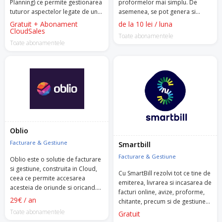
Planning) ce permite gestionarea
proformelor mai simplu. De
tuturor aspectelor legate de un
asemenea, se pot genera si
magazin online dintr-un singur
rapoarte, iar facturile generate
Gratuit + Abonament
de la 10 lei / luna
cont. Fie ca e vorba de stocuri,
CloudSales
vor putea fi importate in
Toate abonamentele
preturi si comenzi, marketplace-
programul de contabilitate Saga.
Toate abonamentele
uri, facturi sau rapoarte, le vei
putea accesa si gestiona pe
toate din contul CloudSales.
Oblio
Facturare & Gestiune
Smartbill
Facturare & Gestiune
Oblio este o solutie de facturare
si gestiune, construita in Cloud,
Cu SmartBill rezolvi tot ce tine de
ceea ce permite accesarea
emiterea, livrarea si incasarea de
acesteia de oriunde si oricand.
facturi online, avize, proforme,
Are integrare cu cele mai utilizate
29€ / an
chitante, precum si de gestiunea
programe de contabilitate
stocurilor, nir, fise, bonuri,
Toate abonamentele
Gratuit
WinMentor, Saga, Ciel si e-
rapoarte online etc.