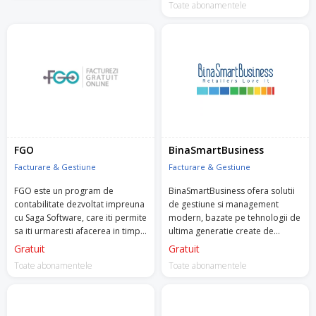
Factura si ofera o serie de
Toate abonamentele
functionalitati ce-ti vor simplifica
sarcinile zilnice
FGO
BinaSmartBusiness
Facturare & Gestiune
Facturare & Gestiune
FGO este un program de
BinaSmartBusiness ofera solutii
contabilitate dezvoltat impreuna
de gestiune si management
cu Saga Software, care iti permite
modern, bazate pe tehnologii de
sa iti urmaresti afacerea in timp
ultima generatie create de
real.
experti in domeniu, pentru
Gratuit
Gratuit
antreprenorii cu afaceri mici si
Toate abonamentele
Toate abonamentele
mijlocii din zona vanzarilor cu
amanuntul.