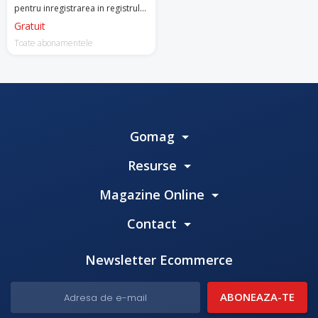
pentru inregistrarea in registrul
de casa si la contabilitate.
Gratuit
Toate abonamentele
Gomag
Resurse
Magazine Online
Contact
Newsletter Ecommerce