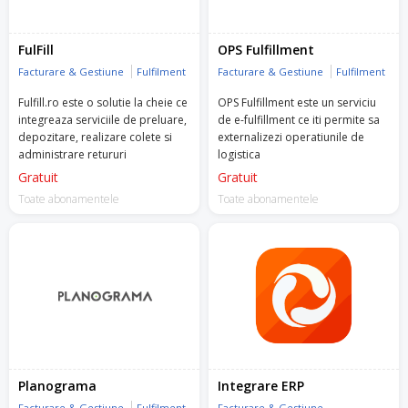
FulFill
OPS Fulfillment
Facturare & Gestiune
Fulfilment
Facturare & Gestiune
Fulfilment
Fulfill.ro este o solutie la cheie ce
OPS Fulfillment este un serviciu
integreaza serviciile de preluare,
de e-fulfillment ce iti permite sa
depozitare, realizare colete si
externalizezi operatiunile de
administrare retururi
logistica
Gratuit
Gratuit
Toate abonamentele
Toate abonamentele
Planograma
Integrare ERP
Facturare & Gestiune
Fulfilment
Facturare & Gestiune