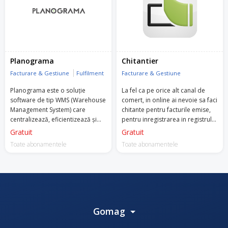
Planograma
Chitantier
Facturare & Gestiune
Fulfilment
Facturare & Gestiune
Planograma este o soluție
La fel ca pe orice alt canal de
software de tip WMS (Warehouse
comert, in online ai nevoie sa faci
Management System) care
chitante pentru facturile emise,
centralizează, eficientizează și
pentru inregistrarea in registrul
automatizează activitățile de
de casa si la contabilitate.
Gratuit
Gratuit
logistică, depozitare, curierat și
Toate abonamentele
Toate abonamentele
producție.
Gomag