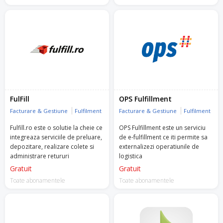
mijlocii din zona vanzarilor cu
amanuntul.
FulFill
OPS Fulfillment
Facturare & Gestiune
Fulfilment
Facturare & Gestiune
Fulfilment
Fulfill.ro este o solutie la cheie ce
OPS Fulfillment este un serviciu
integreaza serviciile de preluare,
de e-fulfillment ce iti permite sa
depozitare, realizare colete si
externalizezi operatiunile de
administrare retururi
logistica
Gratuit
Gratuit
Toate abonamentele
Toate abonamentele