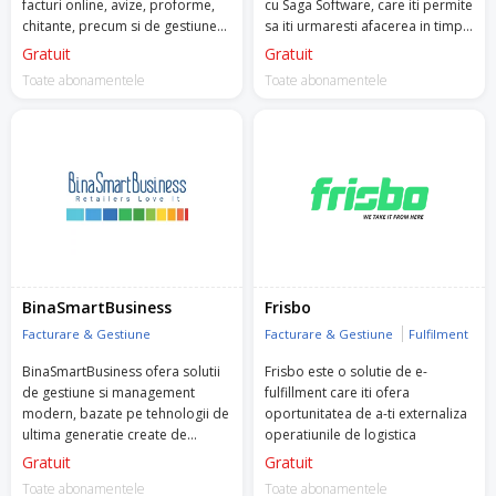
facturi online, avize, proforme,
cu Saga Software, care iti permite
chitante, precum si de gestiunea
sa iti urmaresti afacerea in timp
stocurilor, nir, fise, bonuri,
real.
Gratuit
Gratuit
rapoarte online etc.
Toate abonamentele
Toate abonamentele
BinaSmartBusiness
Frisbo
Facturare & Gestiune
Facturare & Gestiune
Fulfilment
BinaSmartBusiness ofera solutii
Frisbo este o solutie de e-
de gestiune si management
fulfillment care iti ofera
modern, bazate pe tehnologii de
oportunitatea de a-ti externaliza
ultima generatie create de
operatiunile de logistica
experti in domeniu, pentru
Gratuit
Gratuit
antreprenorii cu afaceri mici si
Toate abonamentele
Toate abonamentele