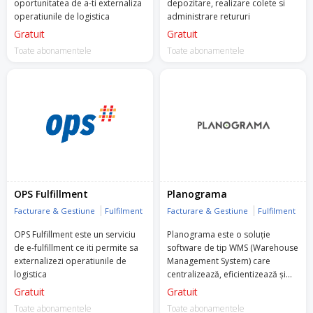
oportunitatea de a-ti externaliza
depozitare, realizare colete si
operatiunile de logistica
administrare retururi
Gratuit
Gratuit
Toate abonamentele
Toate abonamentele
OPS Fulfillment
Planograma
Facturare & Gestiune
Fulfilment
Facturare & Gestiune
Fulfilment
OPS Fulfillment este un serviciu
Planograma este o soluție
de e-fulfillment ce iti permite sa
software de tip WMS (Warehouse
externalizezi operatiunile de
Management System) care
logistica
centralizează, eficientizează și
automatizează activitățile de
Gratuit
Gratuit
logistică, depozitare, curierat și
Toate abonamentele
Toate abonamentele