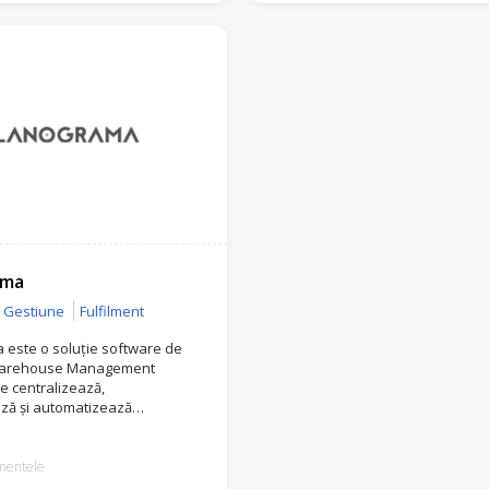
ama
& Gestiune
Fulfilment
este o soluție software de
Warehouse Management
e centralizează,
ază și automatizează
 de logistică, depozitare,
producție.
mentele