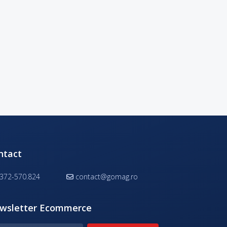
ntact
372-570.824
contact@gomag.ro
wsletter Ecommerce