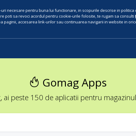
uri necesare pentru buna lui functionare, in scopurile descrise in politica 
e poti sa revoci acordul pentru cookie-urile folosite, te rugam sa consulti
 paginii, accesarea link-urilor sau continuarea navigarii in website in orice 
Gomag Apps
ai peste 150 de aplicatii pentru magazinul