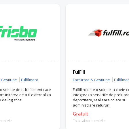
FulFill
& Gestiune
Fulfilment
Facturare & Gestiune
Fulfilme
o solutie de e-fulfillment care
Fulfill.ro este o solutie la cheie c
ortunitatea de a-ti externaliza
integreaza serviciile de preluare
 de logistica
depozitare, realizare colete si
administrare retururi
Gratuit
mentele
Toate abonamentele