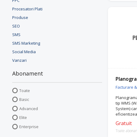
PPC
Procesatori Plati
Produse
SEO
SMS
SMS Marketing
Social Media
Vanzari
Abonament
Planogr
Facturare 
Toate
Planograma 
Basic
tip WMS (
Advanced
System) car
eficientize
Elite
activitățile
Gratuit
curierat și 
Enterprise
Toate abona