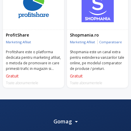
ProfitShare
Shopmania.ro
Marketing Afiliat
Marketing Afiliat
Comparatoare
Profitshare este o platforma
Shopmania este un canal extra
dedicata pentru marketing afiliat,
pentru extinderea vanzarilor tale
o metoda de promovare in care
online, pe modelul comparator
primesti trafic in magazin si
de produse / preturi.
platesti un comision doar atunci
Gratuit
Gratuit
cand are loc o vanzare.
Toate abonamentele
Toate abonamentele
Gomag