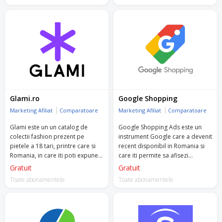
Glami.ro
Google Shopping
Marketing Afiliat
Comparatoare
Marketing Afiliat
Comparatoare
Glami este un un catalog de
Google Shopping Ads este un
colectii fashion prezent pe
instrument Google care a devenit
pietele a 18 tari, printre care si
recent disponibil in Romania si
Romania, in care iti poti expune
care iti permite sa afisezi
produse din propriul magazin
produsele si detaliile lor.
Gratuit
Gratuit
online.
Toate abonamentele
Toate abonamentele