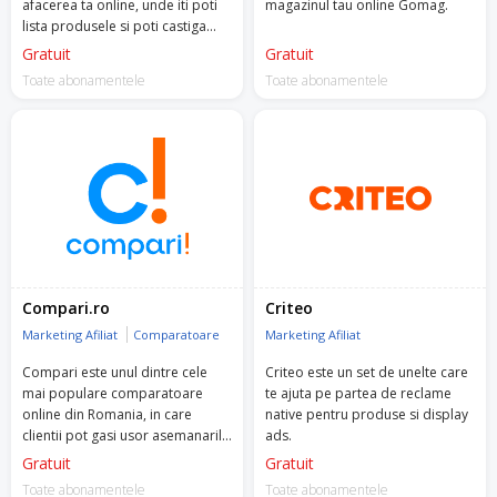
afacerea ta online, unde iti poti
magazinul tau online Gomag.
lista produsele si poti castiga
increderea clientilor care cauta
Gratuit
Gratuit
solutii pentru nevoile lor,
Toate abonamentele
Toate abonamentele
maximizand profitul.
Compari.ro
Criteo
Marketing Afiliat
Comparatoare
Marketing Afiliat
Compari este unul dintre cele
Criteo este un set de unelte care
mai populare comparatoare
te ajuta pe partea de reclame
online din Romania, in care
native pentru produse si display
clientii pot gasi usor asemanarile
ads.
si deosebirile dintre ofertele a
Gratuit
Gratuit
multipli comercianti.
Toate abonamentele
Toate abonamentele