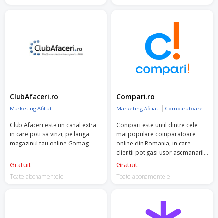
marketplace-ul FAVI.
maximizand profitul.
ClubAfaceri.ro
Compari.ro
Marketing Afiliat
Marketing Afiliat
Comparatoare
Club Afaceri este un canal extra
Compari este unul dintre cele
in care poti sa vinzi, pe langa
mai populare comparatoare
magazinul tau online Gomag.
online din Romania, in care
clientii pot gasi usor asemanarile
si deosebirile dintre ofertele a
Gratuit
Gratuit
multipli comercianti.
Toate abonamentele
Toate abonamentele