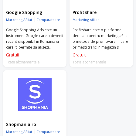
Google Shopping
ProfitShare
Marketing Afiliat
Comparatoare
Marketing Afiliat
Google Shopping Ads este un
Profitshare este o platforma
instrument Google care a devenit
dedicata pentru marketing afiliat,
recent disponibil in Romania si
o metoda de promovare in care
care iti permite sa afisezi
primesti trafic in magazin si
produsele si detaliile lor.
platesti un comision doar atunci
Gratuit
Gratuit
cand are loc o vanzare.
Toate abonamentele
Toate abonamentele
Shopmania.ro
Marketing Afiliat
Comparatoare