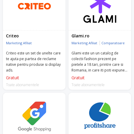
Criteo
Glami.ro
Marketing Afiliat
Marketing Afiliat
Comparatoare
Criteo este un set de unelte care
Glami este un un catalog de
te ajuta pe partea de reclame
colectii fashion prezent pe
native pentru produse si display
pietele a 18 tari, printre care si
ads.
Romania, in care iti poti expune
produse din propriul magazin
Gratuit
Gratuit
online.
Toate abonamentele
Toate abonamentele