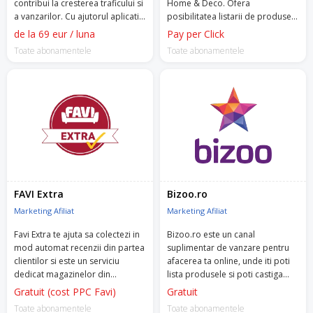
contribui la cresterea traficului si
Home & Deco. Ofera
a vanzarilor. Cu ajutorul aplicatiei
posibilitatea listarii de produse,
vei putea colabora cu afiliati ce
redirectionand persoanele
de la 69 eur / luna
Pay per Click
vor derula campanii de
interesate catre magazinul tau
Toate abonamentele
Toate abonamentele
marketing pentru magazinul tau
atunci cand acestea dau click pe
online.
unul din produsele tale.
FAVI Extra
Bizoo.ro
Marketing Afiliat
Marketing Afiliat
Favi Extra te ajuta sa colectezi in
Bizoo.ro este un canal
mod automat recenzii din partea
suplimentar de vanzare pentru
clientilor si este un serviciu
afacerea ta online, unde iti poti
dedicat magazinelor din
lista produsele si poti castiga
domeniul Home & Deco, ce isi
increderea clientilor care cauta
Gratuit (cost PPC Favi)
Gratuit
listeaza produsele si pe
solutii pentru nevoile lor,
Toate abonamentele
Toate abonamentele