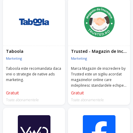
Taboola
Trusted - Magazin de Incredere
Marketing
Marketing
Taboola este recomandata daca
Marca Magazin de inscredere by
vrei o strategie de native ads
Trusted este un sigiliu acordat
marketing.
magazinelor online care
indeplinesc standardele echipei
Trusted, dezvoltate conform
Gratuit
Gratuit
legislatiei si bunelor practici in
Toate abonamentele
Toate abonamentele
eCommerce.