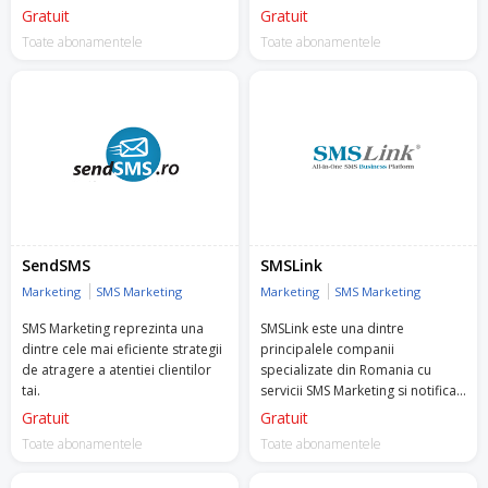
bucura de 1 lună de Premium
video-uri scurte, organic sau
Gratuit
Gratuit
Account Management (PAM)
platit.
Toate abonamentele
gratuit. Acesta include asistență
Toate abonamentele
pe tot parcursul procesului de
integrare, configurarea
campaniilor, monitorizarea și
optimizarea lor și multe altele!
Încearcă Retargeting chiar acum!
SendSMS
SMSLink
Marketing
SMS Marketing
Marketing
SMS Marketing
SMS Marketing reprezinta una
SMSLink este una dintre
dintre cele mai eficiente strategii
principalele companii
de atragere a atentiei clientilor
specializate din Romania cu
tai.
servicii SMS Marketing si notificari
operationale, activa pe piata
Gratuit
Gratuit
incepand din 2008.
Toate abonamentele
Toate abonamentele