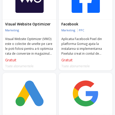
Visual Website Optimizer
Facebook
Marketing
Marketing
PPC
Visual Website Optimizer (VWO)
Aplicatia Facebook Pixel din
este o colectie de unelte pe care
platforma Gomag ajuta la
le poti folosi pentru a-ti optimiza
instalarea si implementarea
rata de conversie in magazinul
Pixelului creat in contul de
online.
Facebook Business Manager.
Gratuit
Gratuit
Toate abonamentele
Toate abonamentele