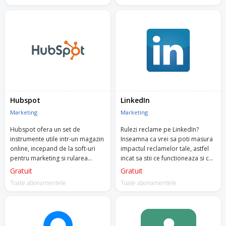
trebuiasca sa intri in cod sau sa
site-ul, unde plimba cursorul etc.
modifici site-ul.
Hubspot
LinkedIn
Marketing
Marketing
Hubspot ofera un set de
Rulezi reclame pe LinkedIn?
instrumente utile intr-un magazin
Inseamna ca vrei sa poti masura
online, incepand de la soft-uri
impactul reclamelor tale, astfel
pentru marketing si rularea
incat sa stii ce functioneaza si ce
campaniilor, pana la CMS,
poti imbunatati. Nu vrei sa iti
Gratuit
Gratuit
vanzari si operational.
risipesti bugetele degeaba.
Toate abonamentele
Toate abonamentele