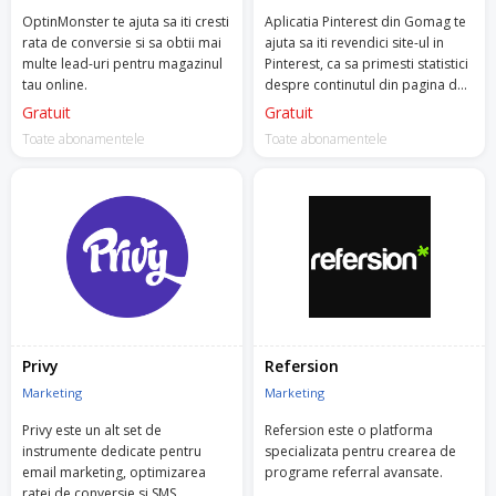
OptinMonster te ajuta sa iti cresti
Aplicatia Pinterest din Gomag te
rata de conversie si sa obtii mai
ajuta sa iti revendici site-ul in
multe lead-uri pentru magazinul
Pinterest, ca sa primesti statistici
tau online.
despre continutul din pagina de
business.
Gratuit
Gratuit
Toate abonamentele
Toate abonamentele
Privy
Refersion
Marketing
Marketing
Privy este un alt set de
Refersion este o platforma
instrumente dedicate pentru
specializata pentru crearea de
email marketing, optimizarea
programe referral avansate.
ratei de conversie si SMS.