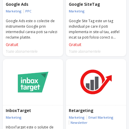
Google Ads
Google SiteTag
Marketing
PPC
Marketing
Google Ads este o colectie de
Google Site Tag este un tag
instrumente Google prin
individual pe care il poti
intermediul careia poti sa rulezi
implementa in site-ul tau, astfel
reclame platite.
incat sa poti folosi corect o
multime de instrumente Google.
Gratuit
Gratuit
Toate abonamentele
Toate abonamentele
InboxTarget
Retargeting
Marketing
Marketing
Email Marketing
Newsletter
InboxTarget este o solutie de