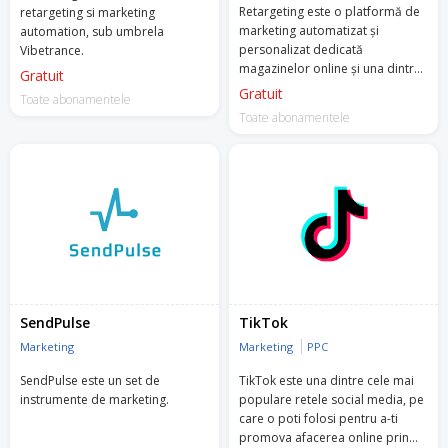
Retargeting este o platformă de
retargeting si marketing
marketing automatizat și
automation, sub umbrela
personalizat dedicată
Vibetrance.
magazinelor online și una dintre
Gratuit
primele companii din Europa de
Gratuit
Toate abonamentele
Est care este atât Facebook
Toate abonamentele
Marketing, cât și Google Premier
Partner.
Retargeting oferă o vastă gamă
de servicii automate și bazate pe
Inteligență Artificală (AI), de la
newslettere personalizate, e-
mailuri automate și recomandări
de produse pe site, la reclame
Google, Facebook & Instagram,
pop-up-uri, SMS-uri și notificări
SendPulse
TikTok
push cu performanțe superioare
Marketing
Marketing
PPC
- rate de conversie cu până la
15% mai bune.
SendPulse este un set de
TikTok este una dintre cele mai
instrumente de marketing.
populare retele social media, pe
Menționează codul WELCOME500
care o poti folosi pentru a-ti
echipei Retargeting pentru a te
promova afacerea online prin