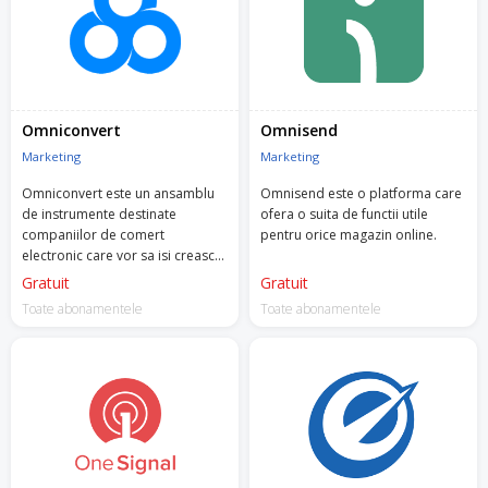
Omniconvert
Omnisend
Marketing
Marketing
Omniconvert este un ansamblu
Omnisend este o platforma care
de instrumente destinate
ofera o suita de functii utile
companiilor de comert
pentru orice magazin online.
electronic care vor sa isi creasca
afacerile printr-o abordare
Gratuit
Gratuit
centrata pe client.
Toate abonamentele
Toate abonamentele