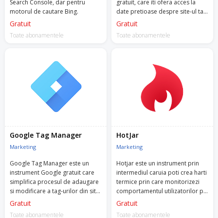
Search Console, dar pentru
gratuit, care iti ofera acces la
motorul de cautare Bing.
date pretioase despre site-ul tau
si despre comportamentul la
Gratuit
Gratuit
cautare al utilizatorilor.
Toate abonamentele
Toate abonamentele
Google Tag Manager
HotJar
Marketing
Marketing
Google Tag Manager este un
Hotjar este un instrument prin
instrument Google gratuit care
intermediul caruia poti crea harti
simplifica procesul de adaugare
termice prin care monitorizezi
si modificare a tag-urilor din site,
comportamentul utilizatorilor pe
necesare pentru remarketing,
site-ul tau: unde dau click, cat de
Gratuit
Gratuit
analytics si tracking, fara sa mai
mult scrolleaza, cum iti folosesc
Toate abonamentele
Toate abonamentele