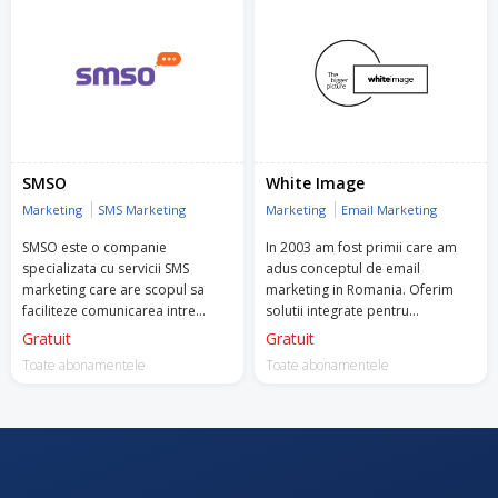
SMSO
White Image
Marketing
SMS Marketing
Marketing
Email Marketing
SMSO este o companie
In 2003 am fost primii care am
specializata cu servicii SMS
adus conceptul de email
marketing care are scopul sa
marketing in Romania. Oferim
faciliteze comunicarea intre
solutii integrate pentru
afacerea ta si clienti.
automatizarea comunicarii,
Gratuit
Gratuit
pentru o comunicare one-to-one
Toate abonamentele
Toate abonamentele
cu focus pe rezultate prin email
si/sau sms.