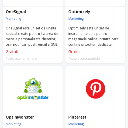
OneSignal
Optimizely
Marketing
Marketing
OneSignal este un set de unelte
Optimizely este un set de
special create pentru livrarea de
instrumente utile pentru
mesaje personalizate clientilor,
magazinele online, printre care
prin notificari push, email si SMS.
contine si tool-uri dedicate
actiunilor de A/B Testing si
Gratuit
Gratuit
optimizarea ratei de conversie.
Toate abonamentele
Toate abonamentele
OptinMonster
Pinterest
Marketing
Marketing