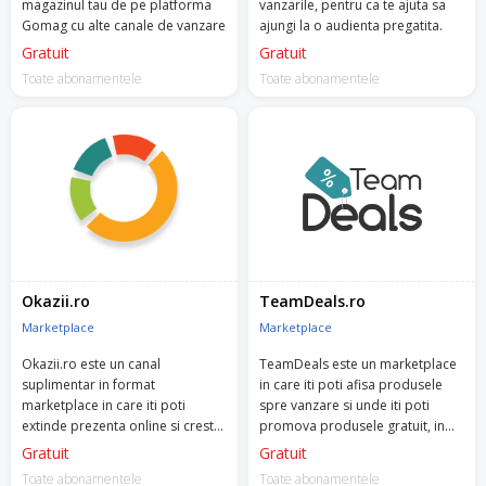
magazinul tau de pe platforma
vanzarile, pentru ca te ajuta sa
Gomag cu alte canale de vanzare
ajungi la o audienta pregatita.
Gratuit
Gratuit
Toate abonamentele
Toate abonamentele
Okazii.ro
TeamDeals.ro
Marketplace
Marketplace
Okazii.ro este un canal
TeamDeals este un marketplace
suplimentar in format
in care iti poti afisa produsele
marketplace in care iti poti
spre vanzare si unde iti poti
extinde prezenta online si creste
promova produsele gratuit, in
vanzarile.
fata a peste 3.5 milioane de
Gratuit
Gratuit
utilizatori.
Toate abonamentele
Toate abonamentele