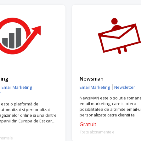
ing
Newsman
Email Marketing
Email Marketing
Newsletter
r
NewsMAN este o solutie roman
email marketing, care iti ofera
 este o platformă de
posibilitatea de a trimite email-u
utomatizat și personalizat
personalizate catre clientii tai.
gazinelor online și una dintre
panii din Europa de Est care
Gratuit
acebook Marketing, cât și
mier Partner.
Toate abonamentele
mentele