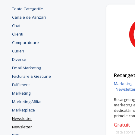
Toate Categoriile
Canale de Vanzari
Chat
Clienti
Comparatoare
Curieri
Diverse
Email Marketing
Retarget
Facturare & Gestiune
Marketing
Fulfilment
Newslette
Marketing
Retargeting
Marketing Afiliat
marketing a
Marketplace
dedicată ma
primele com
Newsletter
este atât F
Gratuit
Google Pre
Newsletter
Toate abona