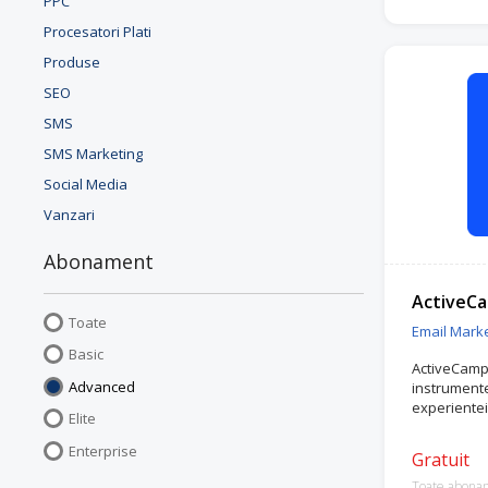
PPC
Retargeting
automate și
Procesatori Plati
Artificală (
Produse
personaliza
recomandări
SEO
reclame Go
SMS
pop-up-uri, 
performanțe
SMS Marketing
conversie 
Social Media
Menționeaz
Vanzari
Retargeting
de Premium
Abonament
gratuit. Ace
parcursul p
ActiveC
configurare
Toate
și optimizar
Email Marke
Basic
Încearcă Re
ActiveCampa
Advanced
instrument
experientei 
Elite
Enterprise
Gratuit
Toate abona