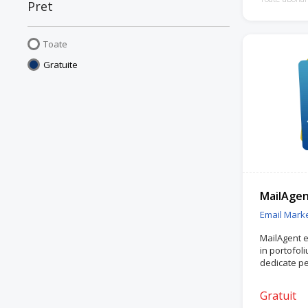
Pret
Toate
Gratuite
MailAge
Email Marke
MailAgent 
in portofol
dedicate pe
Gratuit