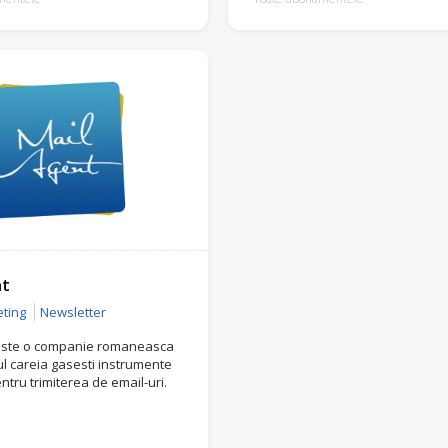
nt
ting
Newsletter
este o companie romaneasca
iul careia gasesti instrumente
ntru trimiterea de email-uri.