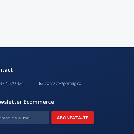
ntact
372-570.824
contact@gomag.ro
wsletter Ecommerce