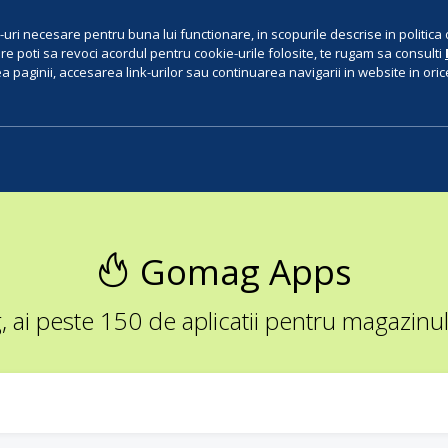
uri necesare pentru buna lui functionare, in scopurile descrise in politica 
e poti sa revoci acordul pentru cookie-urile folosite, te rugam sa consulti
 paginii, accesarea link-urilor sau continuarea navigarii in website in orice 
Gomag Apps
ai peste 150 de aplicatii pentru magazinul