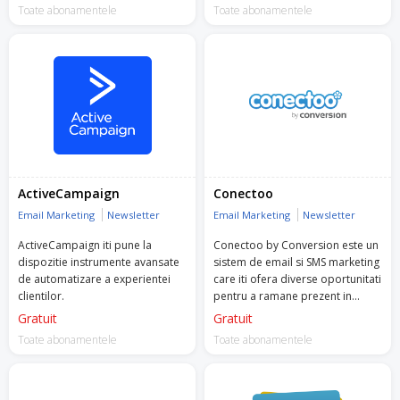
dinamice si SMS marketing.
Toate abonamentele
gratuit. Acesta include asistență
Toate abonamentele
pe tot parcursul procesului de
integrare, configurarea
campaniilor, monitorizarea și
optimizarea lor și multe altele!
Încearcă Retargeting chiar acum!
ActiveCampaign
Conectoo
Email Marketing
Newsletter
Email Marketing
Newsletter
ActiveCampaign iti pune la
Conectoo by Conversion este un
dispozitie instrumente avansate
sistem de email si SMS marketing
de automatizare a experientei
care iti ofera diverse oportunitati
clientilor.
pentru a ramane prezent in
mintea clientilor tai.
Gratuit
Gratuit
Toate abonamentele
Toate abonamentele