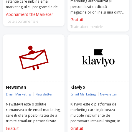
marketing automatizat și
retentie care imbina email
personalizat dedicată
marketing-ul cu programele de
magazinelor online și una dintre
loialitate, transformand simplii
Abonament theMarketer
primele companii din Europa de
cumparatori in clienti fideli si
Gratuit
Toate abonamentele
Est care este atât Facebook
accelerand cresterea afacerilor.
Toate abonamentele
Marketing, cât și Google Premier
Partner.
Retargeting oferă o vastă gamă
de servicii automate și bazate pe
Inteligență Artificală (AI), de la
newslettere personalizate, e-
mailuri automate și recomandări
de produse pe site, la reclame
Google, Facebook & Instagram,
pop-up-uri, SMS-uri și notificări
Newsman
Klaviyo
push cu performanțe superioare
Email Marketing
Newsletter
Email Marketing
Newsletter
- rate de conversie cu până la
15% mai bune.
NewsMAN este o solutie
Klaviyo este o platforma de
romaneasca de email marketing,
marketing care inglobeaza
Menționează codul WELCOME500
care iti ofera posibilitatea de a
multiple instrumente de
echipei Retargeting pentru a te
trimite email-uri personalizate
promovare intr-unul singur, in
bucura de 1 lună de Premium
catre clientii tai.
special email, recomandari
Gratuit
Gratuit
Account Management (PAM)