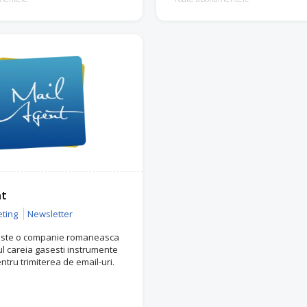
nt
ting
Newsletter
este o companie romaneasca
iul careia gasesti instrumente
ntru trimiterea de email-uri.