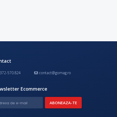
ntact
372-570.824
contact@gomag.ro
wsletter Ecommerce