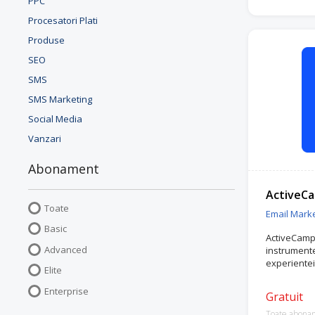
PPC
Retargeting
automate și
Procesatori Plati
Artificală (
Produse
personaliza
recomandări
SEO
reclame Go
SMS
pop-up-uri, 
performanțe
SMS Marketing
conversie 
Social Media
Menționeaz
Vanzari
Retargeting
de Premium
Abonament
gratuit. Ace
parcursul p
ActiveC
configurare
Toate
și optimizar
Email Marke
Basic
Încearcă Re
ActiveCampa
Advanced
instrument
experientei 
Elite
Enterprise
Gratuit
Toate abona