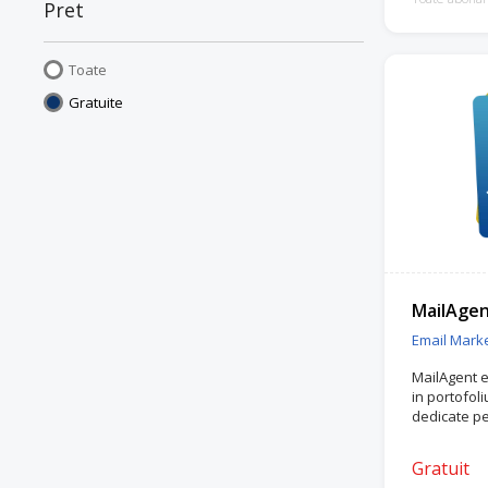
Pret
Toate
Gratuite
MailAge
Email Marke
MailAgent 
in portofol
dedicate pe
Gratuit