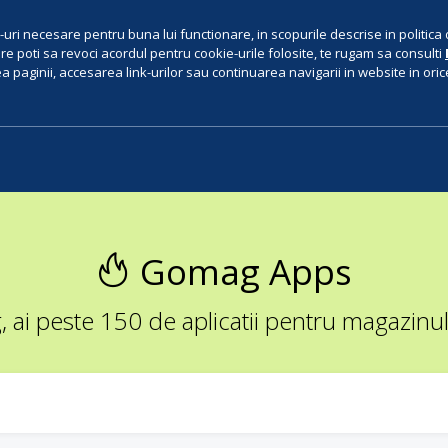
uri necesare pentru buna lui functionare, in scopurile descrise in politica 
e poti sa revoci acordul pentru cookie-urile folosite, te rugam sa consulti
 paginii, accesarea link-urilor sau continuarea navigarii in website in orice 
Gomag Apps
ai peste 150 de aplicatii pentru magazinul