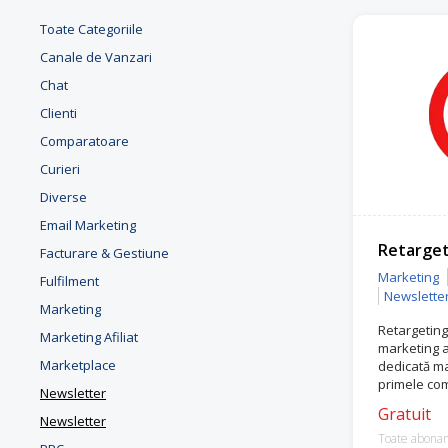
Toate Categoriile
Canale de Vanzari
Chat
Clienti
Comparatoare
Curieri
Diverse
Email Marketing
Retarget
Facturare & Gestiune
Marketing
Fulfilment
Newslette
Marketing
Retargeting
Marketing Afiliat
marketing a
Marketplace
dedicată ma
primele com
Newsletter
este atât F
Gratuit
Google Pre
Newsletter
Toate abona