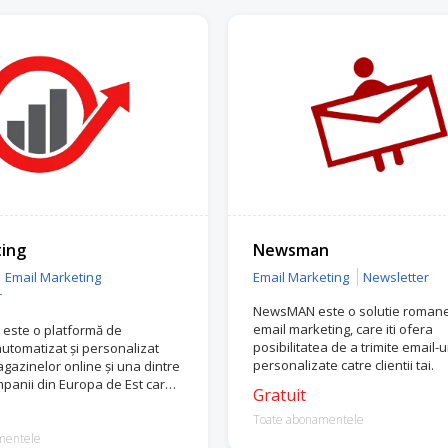
ing
Newsman
Email Marketing
Email Marketing
Newsletter
r
NewsMAN este o solutie roman
email marketing, care iti ofera
 este o platformă de
posibilitatea de a trimite email-u
utomatizat și personalizat
personalizate catre clientii tai.
gazinelor online și una dintre
panii din Europa de Est care
Gratuit
acebook Marketing, cât și
mier Partner.
Toate abonamentele
mentele