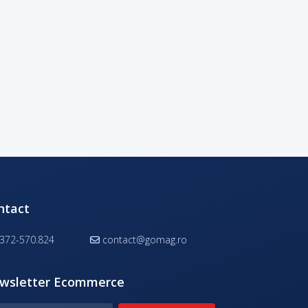
ntact
372-570.824
contact@gomag.ro
wsletter Ecommerce