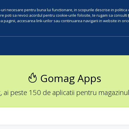
uri necesare pentru buna lui functionare, in scopurile descrise in politica 
e poti sa revoci acordul pentru cookie-urile folosite, te rugam sa consulti
 paginii, accesarea link-urilor sau continuarea navigarii in website in orice 
Gomag Apps
ai peste 150 de aplicatii pentru magazinul