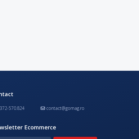
ntact
372-570.824
contact@gomag.ro
wsletter Ecommerce