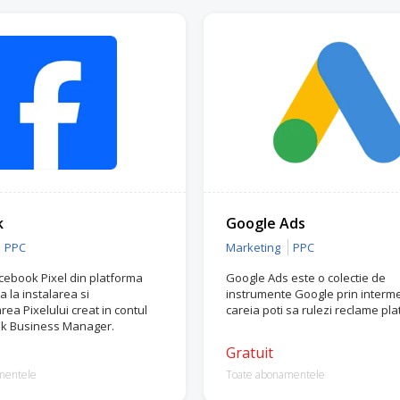
k
Google Ads
PPC
Marketing
PPC
acebook Pixel din platforma
Google Ads este o colectie de
 la instalarea si
instrumente Google prin interme
ea Pixelului creat in contul
careia poti sa rulezi reclame plat
k Business Manager.
Gratuit
mentele
Toate abonamentele