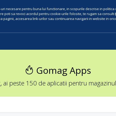
uri necesare pentru buna lui functionare, in scopurile descrise in politica 
e poti sa revoci acordul pentru cookie-urile folosite, te rugam sa consulti
 paginii, accesarea link-urilor sau continuarea navigarii in website in orice 
Gomag Apps
ai peste 150 de aplicatii pentru magazinul