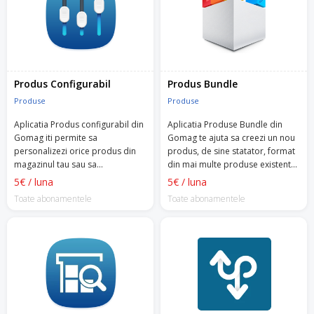
Produs Configurabil
Produs Bundle
Produse
Produse
Aplicatia Produs configurabil din
Aplicatia Produse Bundle din
Gomag iti permite sa
Gomag te ajuta sa creezi un nou
personalizezi orice produs din
produs, de sine statator, format
magazinul tau sau sa
din mai multe produse existente
personalizezi experienta
in magazinul tau.
5€ / luna
5€ / luna
clientului tau.
Toate abonamentele
Toate abonamentele