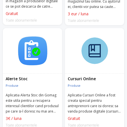
in magazin a produselor digitale
magazinul tau online. Cu ajutorul
ce se pot descarca de catre
ei, clientii vor putea sa caute
clienti, din contul lor, dupa ce
produsele dorite dupa atribute
Gratuit
3 eur / luna
plata a fost confirmata.
specifice (marca, marime,
Toate abonamentele
Toate abonamentele
culoare etc.).
Alerte Stoc
Cursuri Online
Produse
Produse
Aplicatia Alerta Stoc din Gomag
Aplicatia Cursuri Online a fost
este utila pentru a recupera
creata special pentru
interesul clientilor cand produsul
antreprenorii care isi doresc sa
pe care si-l doresc nu mai are
vanda produse digitale (cursuri
stoc.
video, produse PDF).
3€ / luna
Gratuit
Toate abonamentele
Toate abonamentele