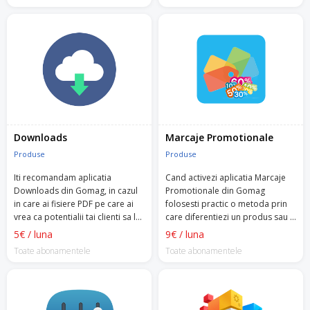
Downloads
Marcaje Promotionale
Produse
Produse
Iti recomandam aplicatia
Cand activezi aplicatia Marcaje
Downloads din Gomag, in cazul
Promotionale din Gomag
in care ai fisiere PDF pe care ai
folosesti practic o metoda prin
vrea ca potentialii tai clienti sa le
care diferentiezi un produs sau o
descarce din pagina de produs.
colectie de produse.
5€ / luna
9€ / luna
Toate abonamentele
Toate abonamentele