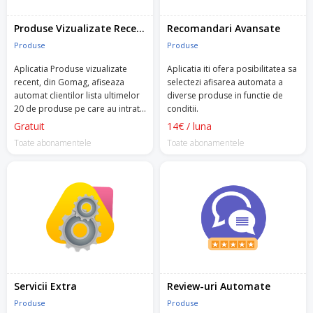
Produse Vizualizate Recent
Recomandari Avansate
Produse
Produse
Aplicatia Produse vizualizate
Aplicatia iti ofera posibilitatea sa
recent, din Gomag, afiseaza
selectezi afisarea automata a
automat clientilor lista ultimelor
diverse produse in functie de
20 de produse pe care au intrat
conditii.
in magazinul tau, in orice pagina
Gratuit
14€ / luna
a site-ului.
Toate abonamentele
Toate abonamentele
Servicii Extra
Review-uri Automate
Produse
Produse