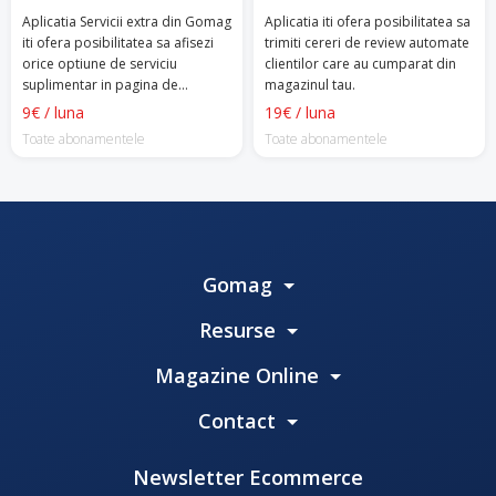
Aplicatia Servicii extra din Gomag
Aplicatia iti ofera posibilitatea sa
iti ofera posibilitatea sa afisezi
trimiti cereri de review automate
orice optiune de serviciu
clientilor care au cumparat din
suplimentar in pagina de
magazinul tau.
finalizare comanda a
9€ / luna
19€ / luna
magazinului tau.
Toate abonamentele
Toate abonamentele
Gomag
Resurse
Magazine Online
Contact
Newsletter Ecommerce