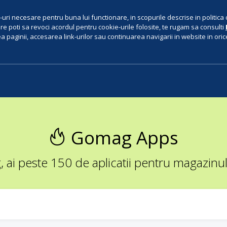
uri necesare pentru buna lui functionare, in scopurile descrise in politica 
e poti sa revoci acordul pentru cookie-urile folosite, te rugam sa consulti
 paginii, accesarea link-urilor sau continuarea navigarii in website in orice 
Gomag Apps
ai peste 150 de aplicatii pentru magazinul