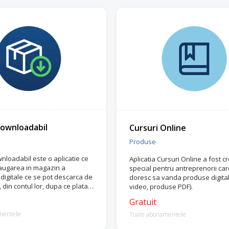
ownloadabil
Cursuri Online
Produse
loadabil este o aplicatie ce
Aplicatia Cursuri Online a fost c
augarea in magazin a
special pentru antreprenorii care
digitale ce se pot descarca de
doresc sa vanda produse digital
i, din contul lor, dupa ce plata a
video, produse PDF).
mata.
Gratuit
mentele
Toate abonamentele