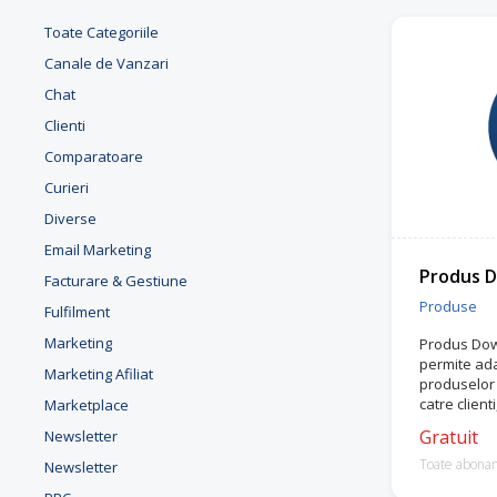
Toate Categoriile
Canale de Vanzari
Chat
Clienti
Comparatoare
Curieri
Diverse
Email Marketing
Produs D
Facturare & Gestiune
Produse
Fulfilment
Marketing
Produs Down
permite ad
Marketing Afiliat
produselor 
catre client
Marketplace
fost confir
Gratuit
Newsletter
Toate abona
Newsletter