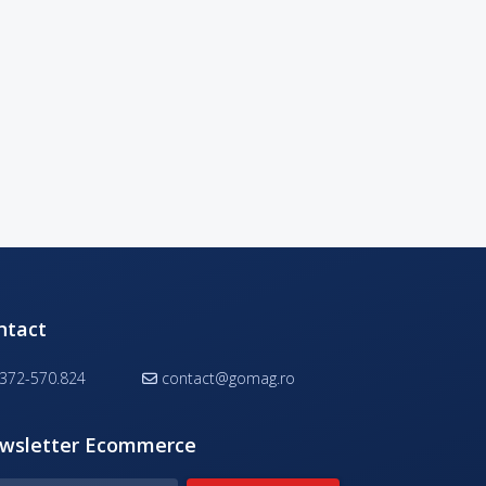
ntact
372-570.824
contact@gomag.ro
wsletter Ecommerce