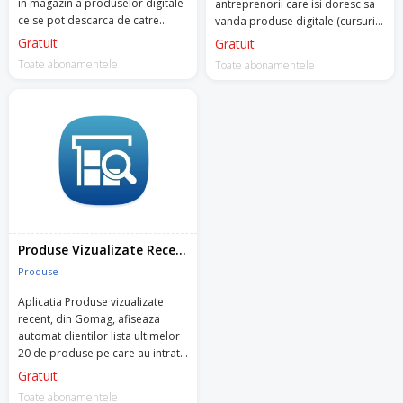
in magazin a produselor digitale
antreprenorii care isi doresc sa
ce se pot descarca de catre
vanda produse digitale (cursuri
clienti, din contul lor, dupa ce
video, produse PDF).
Gratuit
Gratuit
plata a fost confirmata.
Toate abonamentele
Toate abonamentele
Produse Vizualizate Recent
Produse
Aplicatia Produse vizualizate
recent, din Gomag, afiseaza
automat clientilor lista ultimelor
20 de produse pe care au intrat
in magazinul tau, in orice pagina
Gratuit
a site-ului.
Toate abonamentele