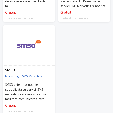
de atragere a atentiei clientilor
specializate din Romania cu
tai.
servicii SMS Marketing si notificari
operationale, activa pe piata
Gratuit
Gratuit
incepand din 2008.
Toate abonamentele
Toate abonamentele
SMSO
Marketing
SMS Marketing
SMSO este o companie
specializata cu servicii SMS
marketing care are scopul sa
faciliteze comunicarea intre
afacerea ta si clienti.
Gratuit
Toate abonamentele