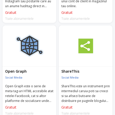
Instagram sau postarile care au
unui cont de client in magazinul
un anume hashtag direct in
tau online.
magazinul tau.
Gratuit
Gratuit
Toate abonamentele
Toate abonamentele
Open Graph
ShareThis
Social Media
Social Media
Open Graph este o serie de
ShareThis este un instrument prin
meta tag-uri HTML accesibile atat
intermediul caruia poti sa creezi
retelei Facebook, cat si altor
si sa afisezi butoane de
platforme de socializare unde
distribuire pe paginile blogului
poti sa distribui informatii.
din magazinul tau online.
Gratuit
Gratuit
Toate abonamentele
Toate abonamentele