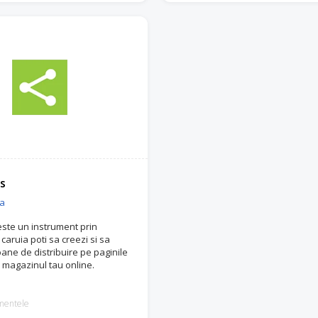
s
ia
ste un instrument prin
caruia poti sa creezi si sa
oane de distribuire pe paginile
n magazinul tau online.
mentele