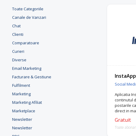
Toate Categoriile
Canale de Vanzari
Chat
Clienti
Comparatoare
Curieri
Diverse
Email Marketing
InstaApp
Facturare & Gestiune
Social Med
Fulfilment
Marketing
Aplicatia In
continutul 
Marketing Afiliat
postarile 
Marketplace
direct in ma
Newsletter
Gratuit
Toate abona
Newsletter