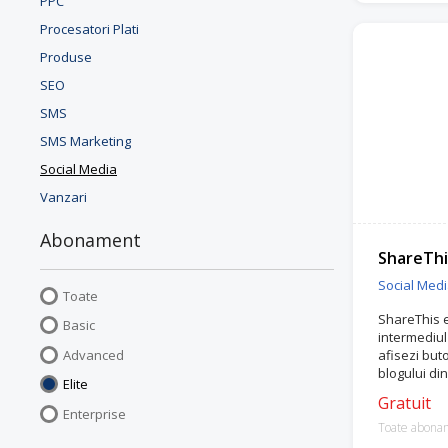
PPC
Procesatori Plati
Produse
SEO
SMS
SMS Marketing
Social Media
Vanzari
Abonament
ShareThi
Social Med
Toate
ShareThis e
Basic
intermediul 
Advanced
afisezi but
blogului di
Elite
Gratuit
Enterprise
Toate abona