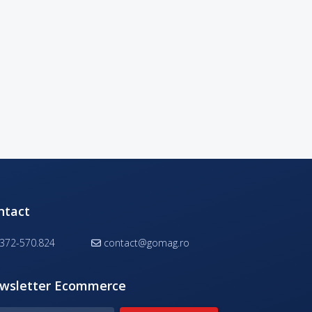
ntact
372-570.824
contact@gomag.ro
wsletter Ecommerce