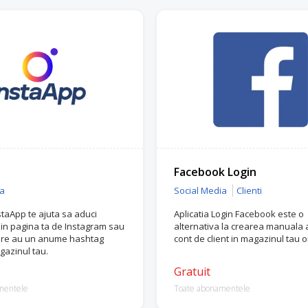
Facebook Login
ia
Social Media
Clienti
staApp te ajuta sa aduci
Aplicatia Login Facebook este o
din pagina ta de Instagram sau
alternativa la crearea manuala 
care au un anume hashtag
cont de client in magazinul tau o
gazinul tau.
Gratuit
mentele
Toate abonamentele