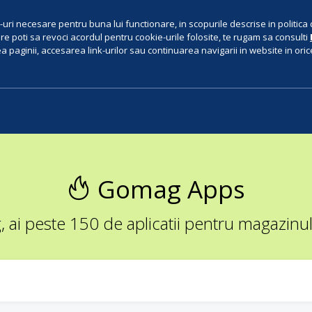
uri necesare pentru buna lui functionare, in scopurile descrise in politica 
e poti sa revoci acordul pentru cookie-urile folosite, te rugam sa consulti
 paginii, accesarea link-urilor sau continuarea navigarii in website in orice 
Gomag Apps
ai peste 150 de aplicatii pentru magazinul