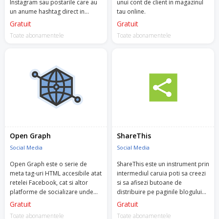
Instagram sau postarile care au
unui cont de client in magazinul
un anume hashtag direct in
tau online.
magazinul tau.
Gratuit
Gratuit
Toate abonamentele
Toate abonamentele
Open Graph
ShareThis
Social Media
Social Media
Open Graph este o serie de
ShareThis este un instrument prin
meta tag-uri HTML accesibile atat
intermediul caruia poti sa creezi
retelei Facebook, cat si altor
si sa afisezi butoane de
platforme de socializare unde
distribuire pe paginile blogului
poti sa distribui informatii.
din magazinul tau online.
Gratuit
Gratuit
Toate abonamentele
Toate abonamentele