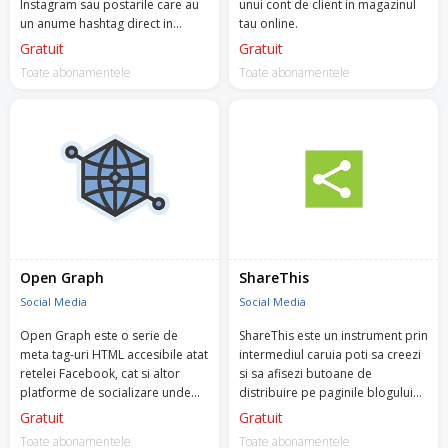
Instagram sau postarile care au
unui cont de client in magazinul
un anume hashtag direct in
tau online.
magazinul tau.
Gratuit
Gratuit
Toate abonamentele
Toate abonamentele
Open Graph
ShareThis
Social Media
Social Media
Open Graph este o serie de
ShareThis este un instrument prin
meta tag-uri HTML accesibile atat
intermediul caruia poti sa creezi
retelei Facebook, cat si altor
si sa afisezi butoane de
platforme de socializare unde
distribuire pe paginile blogului
poti sa distribui informatii.
din magazinul tau online.
Gratuit
Gratuit
Toate abonamentele
Toate abonamentele