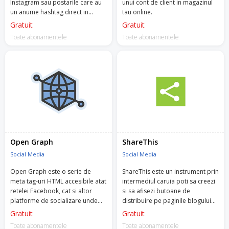
Instagram sau postarile care au
unui cont de client in magazinul
un anume hashtag direct in
tau online.
magazinul tau.
Gratuit
Gratuit
Toate abonamentele
Toate abonamentele
Open Graph
ShareThis
Social Media
Social Media
Open Graph este o serie de
ShareThis este un instrument prin
meta tag-uri HTML accesibile atat
intermediul caruia poti sa creezi
retelei Facebook, cat si altor
si sa afisezi butoane de
platforme de socializare unde
distribuire pe paginile blogului
poti sa distribui informatii.
din magazinul tau online.
Gratuit
Gratuit
Toate abonamentele
Toate abonamentele