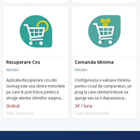
Recuperare Cos
Comanda Minima
Vanzari
Vanzari
Aplicatia Recuperare cos din
Configureaza o valoare minima
Gomag este una dintre metodele
pentru cosul de cumparaturi, un
pe care le poti folosi pentru a
prag la care clientul trebuie sa
atrage atentia clientilor asupra
ajunga sau sa il depaseasca
produselor pe care le-au
pentru a putea plasa comanda.
Gratuit
3€ / luna
abandonat in cos, in magazinul
Elite, Enterprise
Toate abonamentele
tau online.