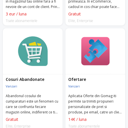
in magazinul tau online fara a fi
primeasca. In eCommerce,
nevoie de un cont de client. Prin
cadoul in cos chiar poate face
simpla apasare a unui buton,
diferenta, oferind clientului un
3 eur / luna
Gratuit
clientii pot comanda produsele
impuls sa cumpere de la tine.
Toate abonamentele
Elite, Enterprise
dorite rapid si simplu.
Cosuri Abandonate
Ofertare
Vanzari
Vanzari
Abandonul cosului de
Aplicatia Oferte din Gomag iti
cumparaturi este un fenomen cu
permite sa trimiti propuneri
care se confrunta fiecare
personalizate de pret si
magazin online, indiferent ce tip
produse, pe email, catre un client
de produse vinde.
specific.
Gratuit
14€ / luna
Elite, Enterprise
Toate abonamentele