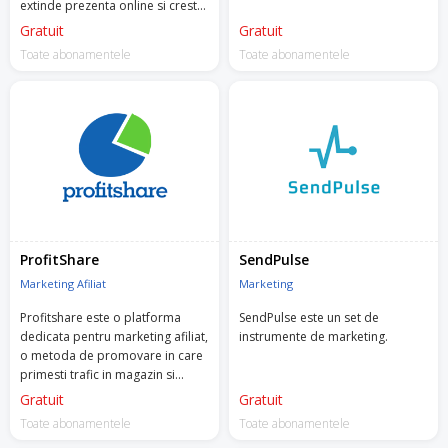
extinde prezenta online si creste
vanzarile.
Gratuit
Gratuit
Toate abonamentele
Toate abonamentele
ProfitShare
SendPulse
Marketing Afiliat
Marketing
Profitshare este o platforma
SendPulse este un set de
dedicata pentru marketing afiliat,
instrumente de marketing.
o metoda de promovare in care
primesti trafic in magazin si
platesti un comision doar atunci
Gratuit
Gratuit
cand are loc o vanzare.
Toate abonamentele
Toate abonamentele