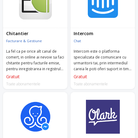
Chitantier
Intercom
Facturare & Gestiune
Chat
La fel ca pe orice alt canal de
Intercom este o platforma
comert, in online ai nevoie sa faci
specializata de comunicare cu
chitante pentru facturile emise,
urmaritorii tai, prin intermediul
pentru inregistrarea in registrul
careia le poti oferi suport in timp
de casa si la contabilitate.
real, prin aplicatie, pe social
Gratuit
Gratuit
media sau pe email.
Toate abonamentele
Toate abonamentele