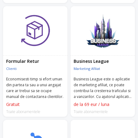
Formular Retur
Business League
Clienti
Marketing Afiliat
Economisesti timp si efort uman
Business League este o aplicatie
din partea ta sau a unui angajat
de marketing afiliat, ce poate
care ar trebui sa se ocupe
contribui la cresterea traficului si
manual de contactarea clientilor.
a vanzarilor. Cu ajutorul aplicatiei
vei putea colabora cu afiliati ce
Gratuit
de la 69 eur / luna
vor derula campanii de
Toate abonamentele
Toate abonamentele
marketing pentru magazinul tau
online.