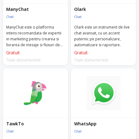
ManyChat
Olark
Chat
Chat
ManyChat este o platforma
Olark este un instrument de live
intens recomandata de expertii
chat avansat, cu un accent
in marketing pentru crearea si
puternic pe personalizare,
livrarea de mesaje si fluxuri de
automatizare si raportare.
mesaje automatizate, catre
Gratuit
Gratuit
urmaritorii si clientii tai.
Toate abonamentele
Toate abonamentele
TawkTo
WhatsApp
Chat
Chat