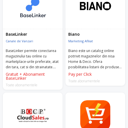
BaseLinker
Biano
Canale de Vanzari
Marketing Afiliat
BaseLinker permite conectarea
Biano este un catalog online
magazinului tau online cu
potrivit magazinelor din nisa
marketplace-urile preferate, atat
Home & Deco. Ofera
din tara, cat si din strainatate.
posibilitatea listarii de produse,
Prin intermediul aplicatiei vei
redirectionand persoanele
Gratuit + Abonament
Pay per Click
putea sincroniza stocurile si
BaseLinker
interesate catre magazinul tau
Toate abonamentele
preturile, gestionand toate
atunci cand acestea dau click pe
Toate abonamentele
integrarile si facilitatilel intr-un
unul din produsele tale.
singur loc.