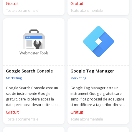
tai, poti convinge potentialii
Gratuit
Gratuit
clientii si iti poti intelege mai bine
Toate abonamentele
Toate abonamentele
audienta.
Google Search Console
Google Tag Manager
Marketing
Marketing
Google Search Console este un
Google Tag Manager este un
set de instrumente Google
instrument Google gratuit care
gratuit, care iti ofera acces la
simplifica procesul de adaugare
date pretioase despre site-ul tau
si modificare a tag-urilor din site,
si despre comportamentul la
necesare pentru remarketing,
Gratuit
Gratuit
cautare al utilizatorilor.
analytics si tracking, fara sa mai
Toate abonamentele
Toate abonamentele
trebuiasca sa intri in cod sau sa
modifici site-ul.