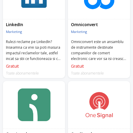
LinkedIn
Omniconvert
Marketing
Marketing
Rulezi reclame pe LinkedIn?
Omniconvert este un ansamblu
Inseamna ca vrei sa poti masura
de instrumente destinate
impactul reclamelor tale, astfel
companiilor de comert
incat sa stii ce functioneaza si ce
electronic care vor sa isi creasca
poti imbunatati. Nu vrei sa iti
afacerile printr-o abordare
Gratuit
Gratuit
risipesti bugetele degeaba.
centrata pe client.
Toate abonamentele
Toate abonamentele