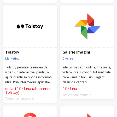
culoare etc.).
accelerand cresterea afacerilor.
Tolstoy
Galerie Imagini
Marketing
Diverse
Tolstoy permite creearea de
Intr-un magazin online, imaginile,
video-uri interactive, pentru a
video-urile si continutul sunt cele
ajuta clientii sa obtina informatii
care vand in locul unui agent
utile. Prin intermediul aplicatiei,
clasic de vanzari.
video-urile create de tine, pe
de la 19€ / luna (abonament
9€ / luna
diverse teme, vor afisa mai multe
Tolstoy)
Toate abonamentele
optiuni din care clientul va putea
Toate abonamentele
alege. Vei primi si notificari atunci
cand un client doreste sa
interactioneze cu aplicatia.