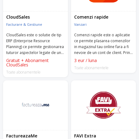
CloudSales
Comenzi rapide
Facturare & Gestiune
Vanzari
CloudSales este o solutie de tip
Comenzi rapide este o aplicatie
ERP (Enterprise Resource
ce permite plasarea comenzilor
Planning) ce permite gestionarea
in magazinul tau online fara a fi
tuturor aspectelor legate de un
nevoie de un cont de client. Prin
magazin online dintr-un singur
simpla apasare a unui buton,
Gratuit + Abonament
3 eur / luna
cont. Fie ca e vorba de stocuri,
CloudSales
clientii pot comanda produsele
Toate abonamentele
preturi si comenzi, marketplace-
dorite rapid si simplu.
Toate abonamentele
uri, facturi sau rapoarte, le vei
putea accesa si gestiona pe
toate din contul CloudSales.
FactureazaMe
FAVI Extra