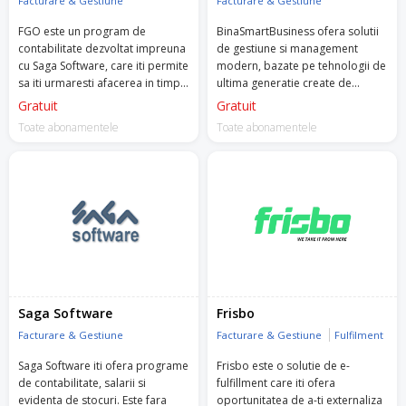
Facturare & Gestiune
Facturare & Gestiune
FGO este un program de
BinaSmartBusiness ofera solutii
contabilitate dezvoltat impreuna
de gestiune si management
cu Saga Software, care iti permite
modern, bazate pe tehnologii de
sa iti urmaresti afacerea in timp
ultima generatie create de
real.
experti in domeniu, pentru
Gratuit
Gratuit
antreprenorii cu afaceri mici si
Toate abonamentele
Toate abonamentele
mijlocii din zona vanzarilor cu
amanuntul.
Saga Software
Frisbo
Facturare & Gestiune
Facturare & Gestiune
Fulfilment
Saga Software iti ofera programe
Frisbo este o solutie de e-
de contabilitate, salarii si
fulfillment care iti ofera
evidenta de stocuri. Este fara
oportunitatea de a-ti externaliza