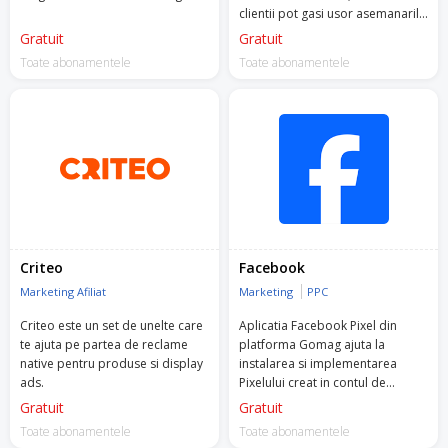
clientii pot gasi usor asemanarile
si deosebirile dintre ofertele a
Gratuit
Gratuit
multipli comercianti.
Toate abonamentele
Toate abonamentele
Criteo
Facebook
Marketing Afiliat
Marketing
PPC
Criteo este un set de unelte care
Aplicatia Facebook Pixel din
te ajuta pe partea de reclame
platforma Gomag ajuta la
native pentru produse si display
instalarea si implementarea
ads.
Pixelului creat in contul de
Facebook Business Manager.
Gratuit
Gratuit
Toate abonamentele
Toate abonamentele