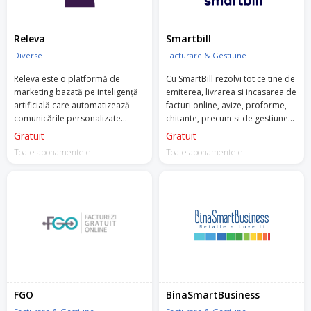
Releva
Smartbill
Diverse
Facturare & Gestiune
Releva este o platformă de
Cu SmartBill rezolvi tot ce tine de
marketing bazată pe inteligență
emiterea, livrarea si incasarea de
artificială care automatizează
facturi online, avize, proforme,
comunicările personalizate
chitante, precum si de gestiunea
pentru întreprinderile de comerț
stocurilor, nir, fise, bonuri,
Gratuit
Gratuit
electronic din mai multe
rapoarte online etc.
Toate abonamentele
Toate abonamentele
sectoare.
FGO
BinaSmartBusiness