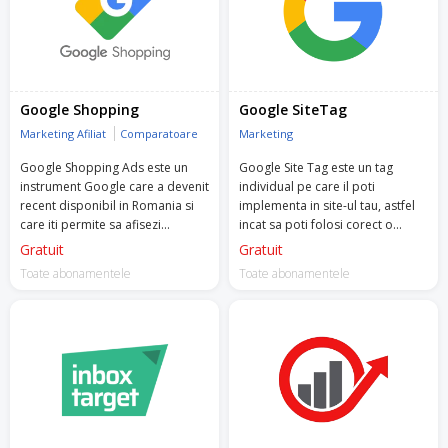
Google Shopping
Google SiteTag
Marketing Afiliat
Comparatoare
Marketing
Google Shopping Ads este un
Google Site Tag este un tag
instrument Google care a devenit
individual pe care il poti
recent disponibil in Romania si
implementa in site-ul tau, astfel
care iti permite sa afisezi
incat sa poti folosi corect o
produsele si detaliile lor.
multime de instrumente Google.
Gratuit
Gratuit
Toate abonamentele
Toate abonamentele