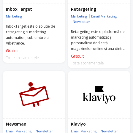
InboxTarget
Retargeting
Marketing
Marketing
Email Marketing
Newsletter
InboxTarget este o solutie de
Retargeting este o platformă de
retargeting si marketing
marketing automatizat și
automation, sub umbrela
personalizat dedicată
Vibetrance.
magazinelor online și una dintre
Gratuit
primele companii din Europa de
Gratuit
Toate abonamentele
Est care este atât Facebook
Toate abonamentele
Marketing, cât și Google Premier
Partner.
Retargeting oferă o vastă gamă
de servicii automate și bazate pe
Inteligență Artificală (AI), de la
newslettere personalizate, e-
mailuri automate și recomandări
de produse pe site, la reclame
Google, Facebook & Instagram,
pop-up-uri, SMS-uri și notificări
Newsman
Klaviyo
push cu performanțe superioare
Email Marketing
Newsletter
Email Marketing
Newsletter