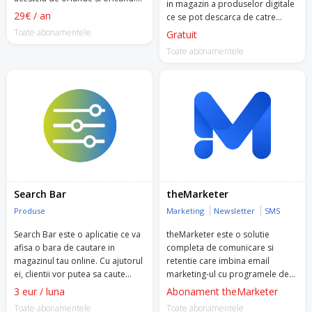
in magazin a produselor digitale
Are integrare cu cele mai utilizate
29€ / an
ce se pot descarca de catre
programe de contabilitate
clienti, din contul lor, dupa ce
Toate abonamentele
Gratuit
WinMentor, Saga, Ciel si e-
plata a fost confirmata.
Factura si ofera o serie de
Toate abonamentele
functionalitati ce-ti vor simplifica
sarcinile zilnice
Search Bar
theMarketer
Produse
Marketing
Newsletter
SMS
Search Bar este o aplicatie ce va
theMarketer este o solutie
afisa o bara de cautare in
completa de comunicare si
magazinul tau online. Cu ajutorul
retentie care imbina email
ei, clientii vor putea sa caute
marketing-ul cu programele de
produsele dorite dupa atribute
loialitate, transformand simplii
3 eur / luna
Abonament theMarketer
specifice (marca, marime,
cumparatori in clienti fideli si
Toate abonamentele
Toate abonamentele