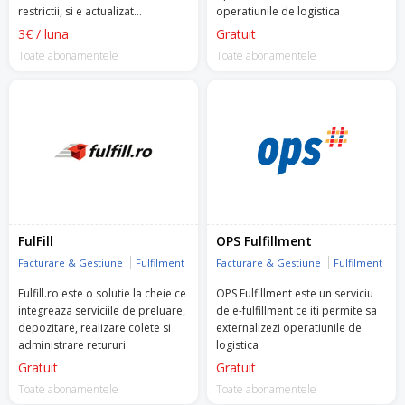
restrictii, si e actualizat
operatiunile de logistica
permanent, contra unui
3€ / luna
Gratuit
abonament.
Toate abonamentele
Toate abonamentele
FulFill
OPS Fulfillment
Facturare & Gestiune
Fulfilment
Facturare & Gestiune
Fulfilment
Fulfill.ro este o solutie la cheie ce
OPS Fulfillment este un serviciu
integreaza serviciile de preluare,
de e-fulfillment ce iti permite sa
depozitare, realizare colete si
externalizezi operatiunile de
administrare retururi
logistica
Gratuit
Gratuit
Toate abonamentele
Toate abonamentele