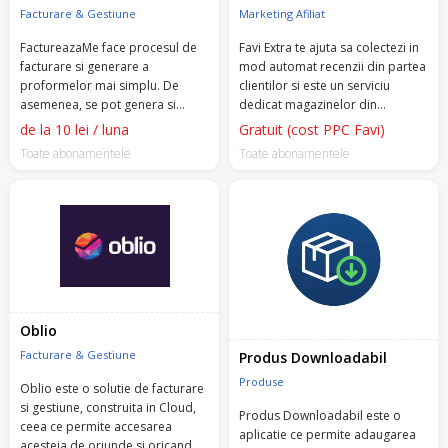
Facturare & Gestiune
Marketing Afiliat
FactureazaMe face procesul de
Favi Extra te ajuta sa colectezi in
facturare si generare a
mod automat recenzii din partea
proformelor mai simplu. De
clientilor si este un serviciu
asemenea, se pot genera si
dedicat magazinelor din
rapoarte, iar facturile generate
domeniul Home & Deco, ce isi
de la 10 lei / luna
Gratuit (cost PPC Favi)
vor putea fi importate in
listeaza produsele si pe
Toate abonamentele
Toate abonamentele
programul de contabilitate Saga.
marketplace-ul FAVI.
Oblio
Facturare & Gestiune
Produs Downloadabil
Produse
Oblio este o solutie de facturare
si gestiune, construita in Cloud,
Produs Downloadabil este o
ceea ce permite accesarea
aplicatie ce permite adaugarea
acesteia de oriunde si oricand.