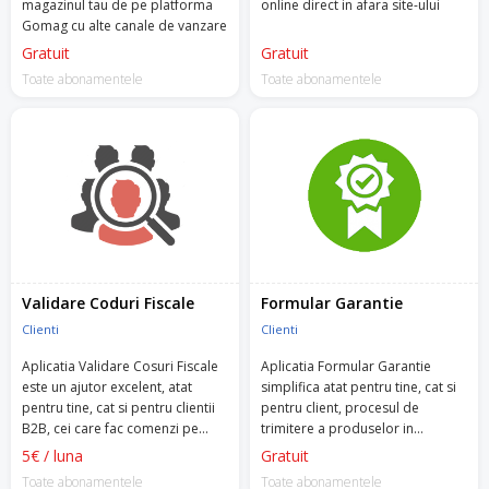
magazinul tau de pe platforma
online direct in afara site-ului
Gomag cu alte canale de vanzare
Gratuit
Gratuit
Toate abonamentele
Toate abonamentele
Validare Coduri Fiscale
Formular Garantie
Clienti
Clienti
Aplicatia Validare Cosuri Fiscale
Aplicatia Formular Garantie
este un ajutor excelent, atat
simplifica atat pentru tine, cat si
pentru tine, cat si pentru clientii
pentru client, procesul de
B2B, cei care fac comenzi pe
trimitere a produselor in
firma.
garantie.
5€ / luna
Gratuit
Toate abonamentele
Toate abonamentele