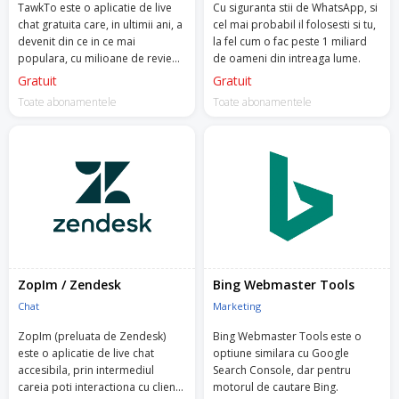
TawkTo este o aplicatie de live
Cu siguranta stii de WhatsApp, si
chat gratuita care, in ultimii ani, a
cel mai probabil il folosesti si tu,
devenit din ce in ce mai
la fel cum o fac peste 1 miliard
populara, cu milioane de review-
de oameni din intreaga lume.
uri de 5 stele.
Gratuit
Gratuit
Toate abonamentele
Toate abonamentele
ZopIm / Zendesk
Bing Webmaster Tools
Chat
Marketing
ZopIm (preluata de Zendesk)
Bing Webmaster Tools este o
este o aplicatie de live chat
optiune similara cu Google
accesibila, prin intermediul
Search Console, dar pentru
careia poti interactiona cu clientii
motorul de cautare Bing.