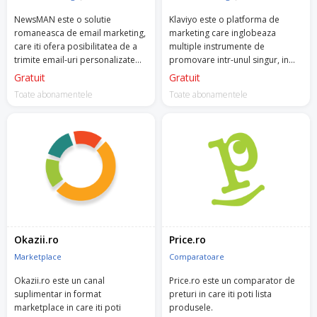
- rate de conversie cu până la
15% mai bune.
NewsMAN este o solutie
Klaviyo este o platforma de
romaneasca de email marketing,
marketing care inglobeaza
Menționează codul WELCOME500
care iti ofera posibilitatea de a
multiple instrumente de
echipei Retargeting pentru a te
trimite email-uri personalizate
promovare intr-unul singur, in
bucura de 1 lună de Premium
catre clientii tai.
special email, recomandari
Gratuit
Gratuit
Account Management (PAM)
dinamice si SMS marketing.
Toate abonamentele
gratuit. Acesta include asistență
Toate abonamentele
pe tot parcursul procesului de
integrare, configurarea
campaniilor, monitorizarea și
optimizarea lor și multe altele!
Încearcă Retargeting chiar acum!
Okazii.ro
Price.ro
Marketplace
Comparatoare
Okazii.ro este un canal
Price.ro este un comparator de
suplimentar in format
preturi in care iti poti lista
marketplace in care iti poti
produsele.