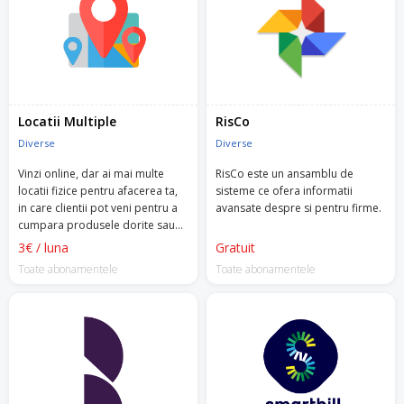
Locatii Multiple
RisCo
Diverse
Diverse
Vinzi online, dar ai mai multe
RisCo este un ansamblu de
locatii fizice pentru afacerea ta,
sisteme ce ofera informatii
in care clientii pot veni pentru a
avansate despre si pentru firme.
cumpara produsele dorite sau
pentru a le ridica?
3€ / luna
Gratuit
Toate abonamentele
Toate abonamentele