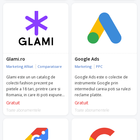
Glami.ro
Google Ads
Marketing Afiliat
Comparatoare
Marketing
PPC
Glami este un un catalog de
Google Ads este o colectie de
colectii fashion prezent pe
instrumente Google prin
pietele a 18 tari, printre care si
intermediul careia poti sa rulezi
Romania, in care iti poti expune
reclame platite.
produse din propriul magazin
Gratuit
Gratuit
online.
Toate abonamentele
Toate abonamentele