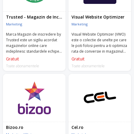
Trusted - Magazin de Incredere
Visual Website Optimizer
Marketing
Marketing
Marca Magazin de inscredere by
Visual Website Optimizer (VWO)
Trusted este un sigiliu acordat
este o colectie de unelte pe care
magazinelor online care
le poti folosi pentru a-ti optimiza
indeplinesc standardele echipei
rata de conversie in magazinul
Trusted, dezvoltate conform
online.
Gratuit
Gratuit
legislatiei si bunelor practici in
Toate abonamentele
Toate abonamentele
eCommerce.
Bizoo.ro
Cel.ro