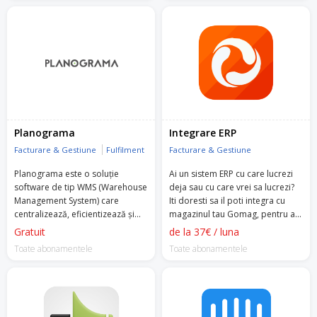
Planograma
Integrare ERP
Facturare & Gestiune
Fulfilment
Facturare & Gestiune
Planograma este o soluție
Ai un sistem ERP cu care lucrezi
software de tip WMS (Warehouse
deja sau cu care vrei sa lucrezi?
Management System) care
Iti doresti sa il poti integra cu
centralizează, eficientizează și
magazinul tau Gomag, pentru a
automatizează activitățile de
automatiza transmiterea de
Gratuit
de la 37€ / luna
logistică, depozitare, curierat și
informatii si a economisi timp?
Toate abonamentele
Toate abonamentele
producție.