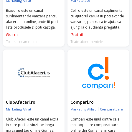
Marketing Afiliat
Marketplace
Bizoo.ro este un canal
Cel.ro este un canal suplimentar
suplimentar de vanzare pentru
cu ajutorul caruia iti poti extinde
afacerea ta online, unde iti poti
vanzarile, pentru ca te ajuta sa
lista produsele si poti castiga
ajungi la o audienta pregatita.
increderea clientilor care cauta
Gratuit
Gratuit
solutii pentru nevoile lor,
Toate abonamentele
Toate abonamentele
maximizand profitul.
ClubAfaceri.ro
Compari.ro
Marketing Afiliat
Marketing Afiliat
Comparatoare
Club Afaceri este un canal extra
Compari este unul dintre cele
in care poti sa vinzi, pe langa
mai populare comparatoare
magazinul tau online Gomag.
online din Romania, in care