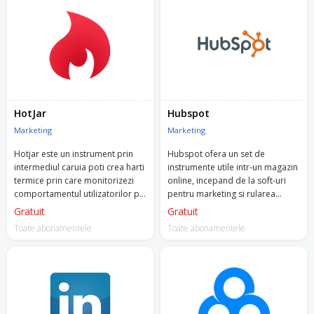
HotJar
Hubspot
Marketing
Marketing
Hotjar este un instrument prin
Hubspot ofera un set de
intermediul caruia poti crea harti
instrumente utile intr-un magazin
termice prin care monitorizezi
online, incepand de la soft-uri
comportamentul utilizatorilor pe
pentru marketing si rularea
site-ul tau: unde dau click, cat de
campaniilor, pana la CMS,
Gratuit
Gratuit
mult scrolleaza, cum iti folosesc
vanzari si operational.
Toate abonamentele
Toate abonamentele
site-ul, unde plimba cursorul etc.