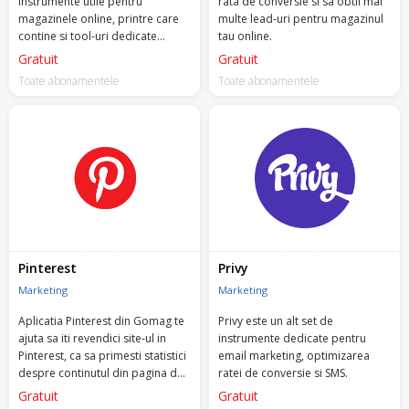
instrumente utile pentru
rata de conversie si sa obtii mai
magazinele online, printre care
multe lead-uri pentru magazinul
contine si tool-uri dedicate
tau online.
actiunilor de A/B Testing si
Gratuit
Gratuit
optimizarea ratei de conversie.
Toate abonamentele
Toate abonamentele
Pinterest
Privy
Marketing
Marketing
Aplicatia Pinterest din Gomag te
Privy este un alt set de
ajuta sa iti revendici site-ul in
instrumente dedicate pentru
Pinterest, ca sa primesti statistici
email marketing, optimizarea
despre continutul din pagina de
ratei de conversie si SMS.
business.
Gratuit
Gratuit