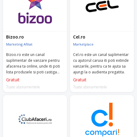
Bizoo.ro
Cel.ro
Marketing Afiliat
Marketplace
Bizoo.ro este un canal
Cel.ro este un canal suplimentar
suplimentar de vanzare pentru
cu ajutorul caruia iti poti extinde
afacerea ta online, unde iti poti
vanzarile, pentru ca te ajuta sa
lista produsele si poti castiga
ajungi la o audienta pregatita.
increderea clientilor care cauta
Gratuit
Gratuit
solutii pentru nevoile lor,
Toate abonamentele
Toate abonamentele
maximizand profitul.