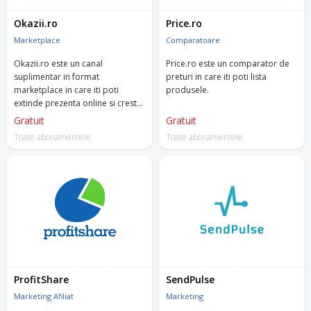
Okazii.ro
Price.ro
Marketplace
Comparatoare
Okazii.ro este un canal
Price.ro este un comparator de
suplimentar in format
preturi in care iti poti lista
marketplace in care iti poti
produsele.
extinde prezenta online si creste
vanzarile.
Gratuit
Gratuit
Toate abonamentele
Toate abonamentele
ProfitShare
SendPulse
Marketing Afiliat
Marketing