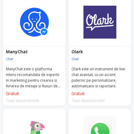
ManyChat
Olark
Chat
Chat
ManyChat este o platforma
Olark este un instrument de live
intens recomandata de expertii
chat avansat, cu un accent
in marketing pentru crearea si
puternic pe personalizare,
livrarea de mesaje si fluxuri de
automatizare si raportare.
mesaje automatizate, catre
Gratuit
Gratuit
urmaritorii si clientii tai.
Toate abonamentele
Toate abonamentele