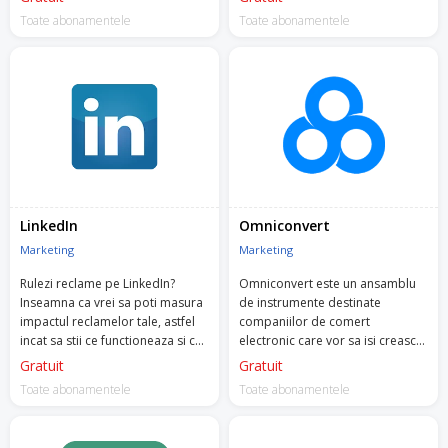
mult scrolleaza, cum iti folosesc
vanzari si operational.
Toate abonamentele
Toate abonamentele
site-ul, unde plimba cursorul etc.
LinkedIn
Omniconvert
Marketing
Marketing
Rulezi reclame pe LinkedIn?
Omniconvert este un ansamblu
Inseamna ca vrei sa poti masura
de instrumente destinate
impactul reclamelor tale, astfel
companiilor de comert
incat sa stii ce functioneaza si ce
electronic care vor sa isi creasca
poti imbunatati. Nu vrei sa iti
afacerile printr-o abordare
Gratuit
Gratuit
risipesti bugetele degeaba.
centrata pe client.
Toate abonamentele
Toate abonamentele