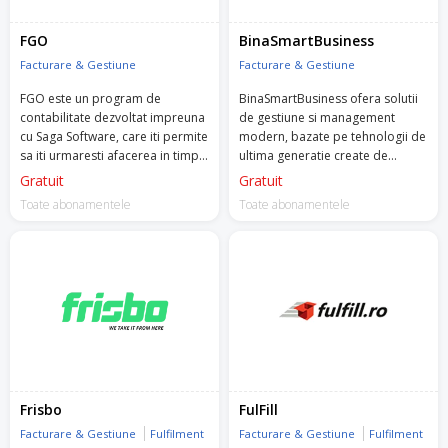
FGO
BinaSmartBusiness
Facturare & Gestiune
Facturare & Gestiune
FGO este un program de
BinaSmartBusiness ofera solutii
contabilitate dezvoltat impreuna
de gestiune si management
cu Saga Software, care iti permite
modern, bazate pe tehnologii de
sa iti urmaresti afacerea in timp
ultima generatie create de
real.
experti in domeniu, pentru
Gratuit
Gratuit
antreprenorii cu afaceri mici si
Toate abonamentele
Toate abonamentele
mijlocii din zona vanzarilor cu
amanuntul.
Frisbo
FulFill
Facturare & Gestiune
Fulfilment
Facturare & Gestiune
Fulfilment