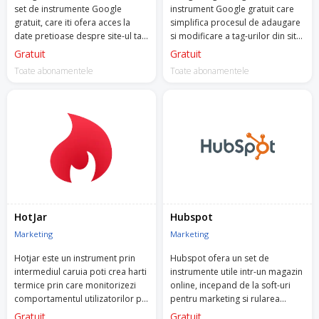
set de instrumente Google
instrument Google gratuit care
gratuit, care iti ofera acces la
simplifica procesul de adaugare
date pretioase despre site-ul tau
si modificare a tag-urilor din site,
si despre comportamentul la
necesare pentru remarketing,
Gratuit
Gratuit
cautare al utilizatorilor.
analytics si tracking, fara sa mai
Toate abonamentele
Toate abonamentele
trebuiasca sa intri in cod sau sa
modifici site-ul.
HotJar
Hubspot
Marketing
Marketing
Hotjar este un instrument prin
Hubspot ofera un set de
intermediul caruia poti crea harti
instrumente utile intr-un magazin
termice prin care monitorizezi
online, incepand de la soft-uri
comportamentul utilizatorilor pe
pentru marketing si rularea
site-ul tau: unde dau click, cat de
campaniilor, pana la CMS,
Gratuit
Gratuit