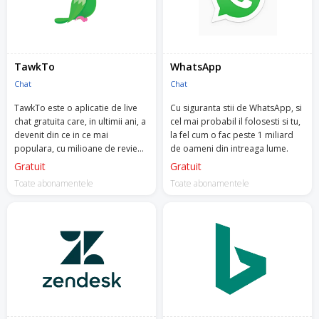
TawkTo
WhatsApp
Chat
Chat
TawkTo este o aplicatie de live
Cu siguranta stii de WhatsApp, si
chat gratuita care, in ultimii ani, a
cel mai probabil il folosesti si tu,
devenit din ce in ce mai
la fel cum o fac peste 1 miliard
populara, cu milioane de review-
de oameni din intreaga lume.
uri de 5 stele.
Gratuit
Gratuit
Toate abonamentele
Toate abonamentele