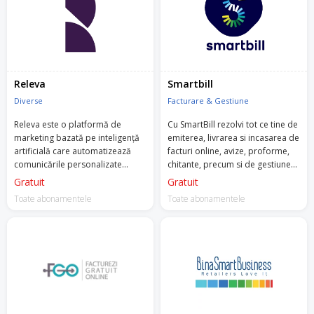
Releva
Smartbill
Diverse
Facturare & Gestiune
Releva este o platformă de
Cu SmartBill rezolvi tot ce tine de
marketing bazată pe inteligență
emiterea, livrarea si incasarea de
artificială care automatizează
facturi online, avize, proforme,
comunicările personalizate
chitante, precum si de gestiunea
pentru întreprinderile de comerț
stocurilor, nir, fise, bonuri,
Gratuit
Gratuit
electronic din mai multe
rapoarte online etc.
Toate abonamentele
Toate abonamentele
sectoare.