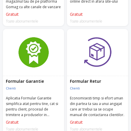
magazinul tau de pe platforma
online direct in afara site-ului
Gomag cu alte canale de vanzare
Gratuit
Gratuit
Toate abonamentele
Toate abonamentele
Formular Garantie
Formular Retur
Clienti
Clienti
Aplicatia Formular Garantie
Economisesti timp si efort uman
simplifica atat pentru tine, cat si
din partea ta sau a unui angajat
pentru client, procesul de
care ar trebui sa se ocupe
trimitere a produselor in
manual de contactarea clientilor.
garantie.
Gratuit
Gratuit
Toate abonamentele
Toate abonamentele