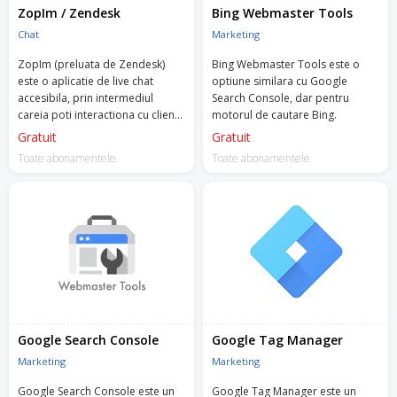
ZopIm / Zendesk
Bing Webmaster Tools
Chat
Marketing
ZopIm (preluata de Zendesk)
Bing Webmaster Tools este o
este o aplicatie de live chat
optiune similara cu Google
accesibila, prin intermediul
Search Console, dar pentru
careia poti interactiona cu clientii
motorul de cautare Bing.
tai, poti convinge potentialii
Gratuit
Gratuit
clientii si iti poti intelege mai bine
Toate abonamentele
Toate abonamentele
audienta.
Google Search Console
Google Tag Manager
Marketing
Marketing
Google Search Console este un
Google Tag Manager este un