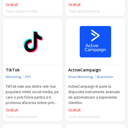
fata a peste 3.5 milioane de
Gratuit
Gratuit
utilizatori.
Toate abonamentele
Toate abonamentele
TikTok
ActiveCampaign
Marketing
PPC
Email Marketing
Newsletter
TikTok este una dintre cele mai
ActiveCampaign iti pune la
populare retele social media, pe
dispozitie instrumente avansate
care o poti folosi pentru a-ti
de automatizare a experientei
promova afacerea online prin
clientilor.
video-uri scurte, organic sau
Gratuit
Gratuit
platit.
Toate abonamentele
Toate abonamentele