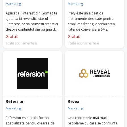
Marketing
Marketing
Aplicatia Pinterest din Gomag te
Privy este un alt set de
ajuta sa iti revendici site-ul in
instrumente dedicate pentru
Pinterest, ca sa primesti statistici
email marketing, optimizarea
despre continutul din pagina de
ratei de conversie si SMS.
business.
Gratuit
Gratuit
Toate abonamentele
Toate abonamentele
Refersion
Reveal
Marketing
Marketing
Refersion este o platforma
Una dintre cele mai mari
specializata pentru crearea de
probleme cu care se confrunta