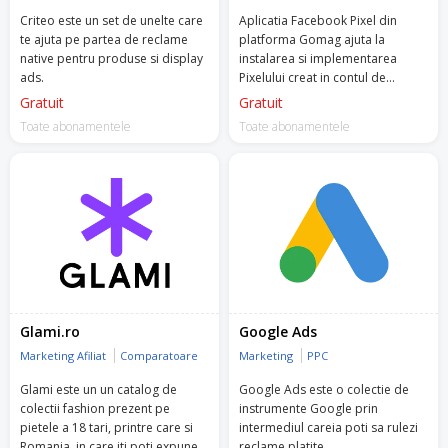
Criteo este un set de unelte care
Aplicatia Facebook Pixel din
te ajuta pe partea de reclame
platforma Gomag ajuta la
native pentru produse si display
instalarea si implementarea
ads.
Pixelului creat in contul de
Facebook Business Manager.
Gratuit
Gratuit
Toate abonamentele
Toate abonamentele
Glami.ro
Google Ads
Marketing Afiliat
Comparatoare
Marketing
PPC
Glami este un un catalog de
Google Ads este o colectie de
colectii fashion prezent pe
instrumente Google prin
pietele a 18 tari, printre care si
intermediul careia poti sa rulezi
Romania, in care iti poti expune
reclame platite.