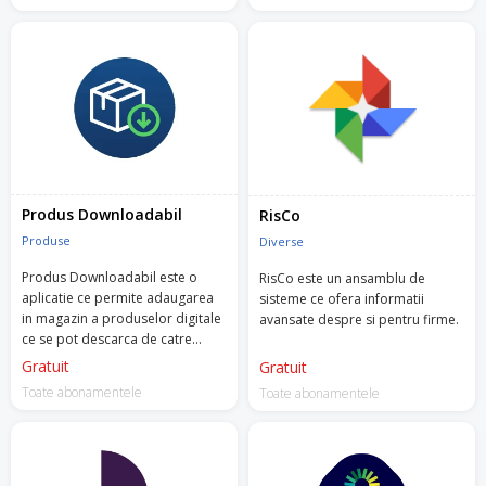
Produs Downloadabil
RisCo
Produse
Diverse
Produs Downloadabil este o
RisCo este un ansamblu de
aplicatie ce permite adaugarea
sisteme ce ofera informatii
in magazin a produselor digitale
avansate despre si pentru firme.
ce se pot descarca de catre
clienti, din contul lor, dupa ce
Gratuit
Gratuit
plata a fost confirmata.
Toate abonamentele
Toate abonamentele