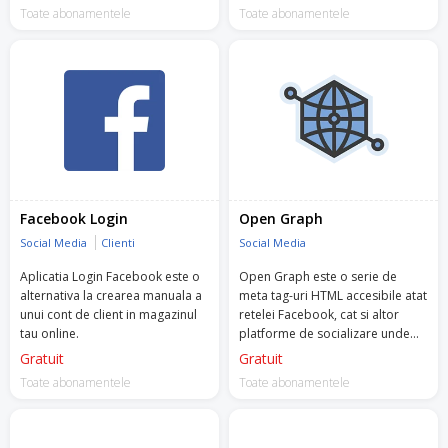
Toate abonamentele
Toate abonamentele
Facebook Login
Open Graph
Social Media
Clienti
Social Media
Aplicatia Login Facebook este o
Open Graph este o serie de
alternativa la crearea manuala a
meta tag-uri HTML accesibile atat
unui cont de client in magazinul
retelei Facebook, cat si altor
tau online.
platforme de socializare unde
poti sa distribui informatii.
Gratuit
Gratuit
Toate abonamentele
Toate abonamentele