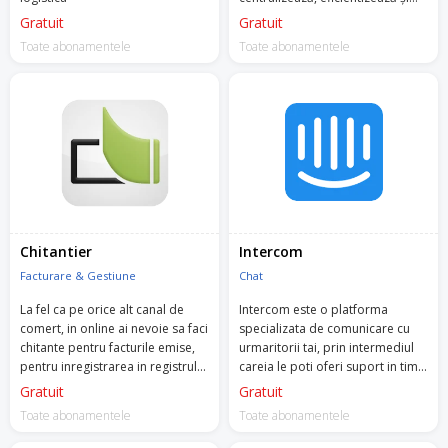
automatizează activitățile de
Gratuit
Gratuit
logistică, depozitare, curierat și
Toate abonamentele
Toate abonamentele
producție.
Chitantier
Intercom
Facturare & Gestiune
Chat
La fel ca pe orice alt canal de
Intercom este o platforma
comert, in online ai nevoie sa faci
specializata de comunicare cu
chitante pentru facturile emise,
urmaritorii tai, prin intermediul
pentru inregistrarea in registrul
careia le poti oferi suport in timp
de casa si la contabilitate.
real, prin aplicatie, pe social
Gratuit
Gratuit
media sau pe email.
Toate abonamentele
Toate abonamentele