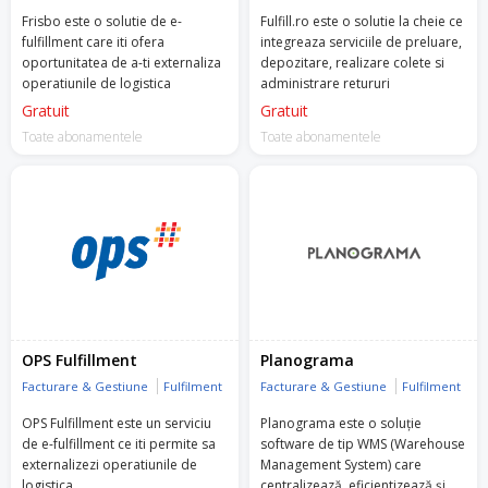
Frisbo este o solutie de e-
Fulfill.ro este o solutie la cheie ce
fulfillment care iti ofera
integreaza serviciile de preluare,
oportunitatea de a-ti externaliza
depozitare, realizare colete si
operatiunile de logistica
administrare retururi
Gratuit
Gratuit
Toate abonamentele
Toate abonamentele
OPS Fulfillment
Planograma
Facturare & Gestiune
Fulfilment
Facturare & Gestiune
Fulfilment
OPS Fulfillment este un serviciu
Planograma este o soluție
de e-fulfillment ce iti permite sa
software de tip WMS (Warehouse
externalizezi operatiunile de
Management System) care
logistica
centralizează, eficientizează și