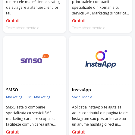
dintre cele mai eficiente strategii
principalele companii
de atragere a atentiei clientilor
specializate din Romania cu
tai.
servicii SMS Marketing si notificari
operationale, activa pe piata
Gratuit
Gratuit
incepand din 2008.
Toate abonamentele
Toate abonamentele
SMSO
InstaApp
Marketing
SMS Marketing
Social Media
SMSO este o companie
Aplicatia InstaApp te ajuta sa
specializata cu servicii SMS
aduci continutul din pagina ta de
marketing care are scopul sa
Instagram sau postarile care au
faciliteze comunicarea intre
un anume hashtag direct in
afacerea ta si clienti.
magazinul tau.
Gratuit
Gratuit