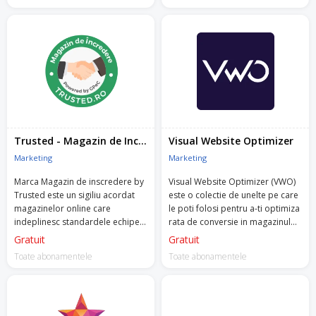
Trusted - Magazin de Incredere
Visual Website Optimizer
Marketing
Marketing
Marca Magazin de inscredere by
Visual Website Optimizer (VWO)
Trusted este un sigiliu acordat
este o colectie de unelte pe care
magazinelor online care
le poti folosi pentru a-ti optimiza
indeplinesc standardele echipei
rata de conversie in magazinul
Trusted, dezvoltate conform
online.
Gratuit
Gratuit
legislatiei si bunelor practici in
Toate abonamentele
Toate abonamentele
eCommerce.