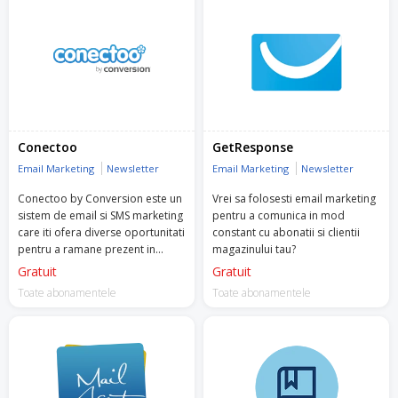
Conectoo
GetResponse
Email Marketing
Newsletter
Email Marketing
Newsletter
Conectoo by Conversion este un
Vrei sa folosesti email marketing
sistem de email si SMS marketing
pentru a comunica in mod
care iti ofera diverse oportunitati
constant cu abonatii si clientii
pentru a ramane prezent in
magazinului tau?
mintea clientilor tai.
Gratuit
Gratuit
Toate abonamentele
Toate abonamentele