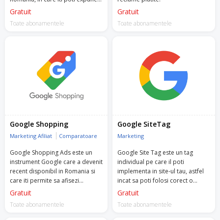
produse din propriul magazin
Gratuit
Gratuit
online.
Toate abonamentele
Toate abonamentele
Google Shopping
Google SiteTag
Marketing Afiliat
Comparatoare
Marketing
Google Shopping Ads este un
Google Site Tag este un tag
instrument Google care a devenit
individual pe care il poti
recent disponibil in Romania si
implementa in site-ul tau, astfel
care iti permite sa afisezi
incat sa poti folosi corect o
produsele si detaliile lor.
multime de instrumente Google.
Gratuit
Gratuit
Toate abonamentele
Toate abonamentele