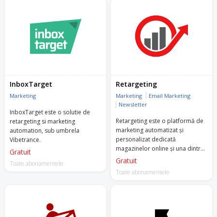
InboxTarget
Retargeting
Marketing
Marketing
Email Marketing
Newsletter
InboxTarget este o solutie de
Retargeting este o platformă de
retargeting si marketing
marketing automatizat și
automation, sub umbrela
personalizat dedicată
Vibetrance.
magazinelor online și una dintre
Gratuit
primele companii din Europa de
Gratuit
Toate abonamentele
Est care este atât Facebook
Toate abonamentele
Marketing, cât și Google Premier
Partner.
Retargeting oferă o vastă gamă
de servicii automate și bazate pe