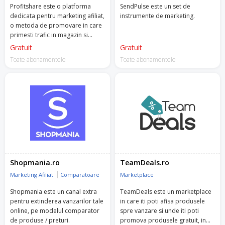
Profitshare este o platforma
SendPulse este un set de
dedicata pentru marketing afiliat,
instrumente de marketing.
o metoda de promovare in care
primesti trafic in magazin si
platesti un comision doar atunci
Gratuit
Gratuit
cand are loc o vanzare.
Toate abonamentele
Toate abonamentele
Shopmania.ro
TeamDeals.ro
Marketing Afiliat
Comparatoare
Marketplace
Shopmania este un canal extra
TeamDeals este un marketplace
pentru extinderea vanzarilor tale
in care iti poti afisa produsele
online, pe modelul comparator
spre vanzare si unde iti poti
de produse / preturi.
promova produsele gratuit, in