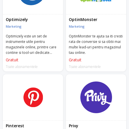
Optimizely
OptinMonster
Marketing
Marketing
Optimizely este un set de
OptinMonster te ajuta sa iti cresti
instrumente utile pentru
rata de conversie si sa obtii mai
magazinele online, printre care
multe lead-uri pentru magazinul
contine si tool-uri dedicate
tau online.
actiunilor de A/B Testing si
Gratuit
Gratuit
optimizarea ratei de conversie.
Toate abonamentele
Toate abonamentele
Pinterest
Privy