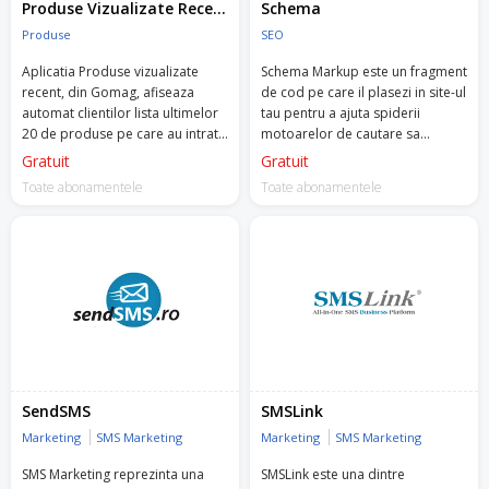
Produse Vizualizate Recent
Schema
Produse
SEO
Aplicatia Produse vizualizate
Schema Markup este un fragment
recent, din Gomag, afiseaza
de cod pe care il plasezi in site-ul
automat clientilor lista ultimelor
tau pentru a ajuta spiderii
20 de produse pe care au intrat
motoarelor de cautare sa
in magazinul tau, in orice pagina
returneze rezultate relevante
Gratuit
Gratuit
a site-ului.
utilizatorilor.
Toate abonamentele
Toate abonamentele
SendSMS
SMSLink
Marketing
SMS Marketing
Marketing
SMS Marketing
SMS Marketing reprezinta una
SMSLink este una dintre