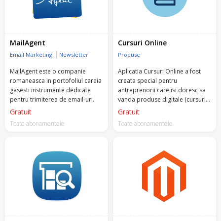
MailAgent
Cursuri Online
Email Marketing
Newsletter
Produse
MailAgent este o companie
Aplicatia Cursuri Online a fost
romaneasca in portofoliul careia
creata special pentru
gasesti instrumente dedicate
antreprenorii care isi doresc sa
pentru trimiterea de email-uri.
vanda produse digitale (cursuri
video, produse PDF).
Gratuit
Gratuit
Toate abonamentele
Toate abonamentele