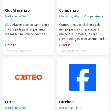
ClubAfaceri.ro
Compari.ro
Marketing Afiliat
Marketing Afiliat
Comparatoare
Club Afaceri este un canal extra
Compari este unul dintre cele
in care poti sa vinzi, pe langa
mai populare comparatoare
magazinul tau online Gomag.
online din Romania, in care
clientii pot gasi usor asemanarile
si deosebirile dintre ofertele a
Gratuit
Gratuit
multipli comercianti.
Toate abonamentele
Toate abonamentele
Criteo
Facebook
Marketing Afiliat
Marketing
PPC