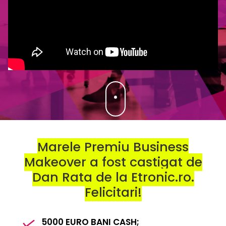
Marele Premiu Business
Makeover a fost castigat de
Dan Rata de la Etronic.ro.
Felicitari!
5000 EURO BANI CASH;