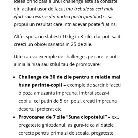
Ideea principala a unui challenge este sa consiste
din actiuni usor de facut (
nu trebuie sa ceri mult
efort sau resurse din partea participantilor
) si sa
propui un rezultat care intr-adevar poate fi atins.
Altfel spus, nu slabesti 10 kg in 3 zile, dar poti sa iti
creezi un obicei sanatos in 25 de zile.
Uite cateva exemple de challenges pe care le poti
alinia la nisa sau stilul tau de promovare:
Challenge de 30 de zile pentru o relatie mai
buna parinte-copil
– exemple de sarcini: faceti
o poza amuzanta impreuna, imbratiseaza-ti
copilul cel putin de 5 ori pe zi, creati impreuna
desertul preferat etc.
Provocarea de 7 zile “Suna clopotelul”
– ex.,
pregateste ghiozdanul, asigura-te ca ai datele
corecte pentru prima zi de scoala, pregateste