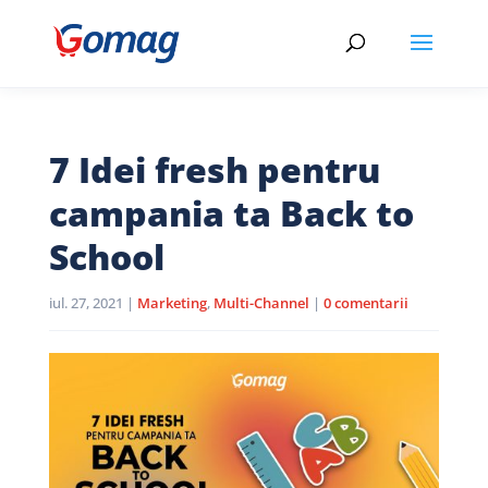
7 Idei fresh pentru
campania ta Back to
School
iul. 27, 2021
|
Marketing
,
Multi-Channel
|
0 comentarii