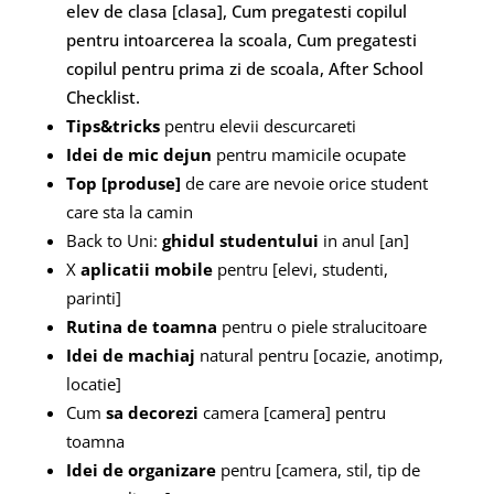
elev de clasa [clasa], Cum pregatesti copilul
pentru intoarcerea la scoala, Cum pregatesti
copilul pentru prima zi de scoala, After School
Checklist.
Tips&tricks
pentru elevii descurcareti
Idei de mic dejun
pentru mamicile ocupate
Top [produse]
de care are nevoie orice student
care sta la camin
Back to Uni:
ghidul studentului
in anul [an]
X
aplicatii mobile
pentru [elevi, studenti,
parinti]
Rutina de toamna
pentru o piele stralucitoare
Idei de machiaj
natural pentru [ocazie, anotimp,
locatie]
Cum
sa decorezi
camera [camera] pentru
toamna
Idei de organizare
pentru [camera, stil, tip de