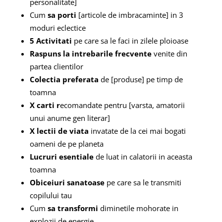
personalitate]
Cum
sa porti
[articole de imbracaminte] in 3
moduri eclectice
5 Activitati
pe care sa le faci in zilele ploioase
Raspuns la intrebarile frecvente
venite din
partea clientilor
Colectia preferata
de [produse] pe timp de
toamna
X carti r
ecomandate pentru [varsta, amatorii
unui anume gen literar]
X lectii de viata
invatate de la cei mai bogati
oameni de pe planeta
Lucruri esentiale
de luat in calatorii in aceasta
toamna
Obiceiuri sanatoase
pe care sa le transmiti
copilului tau
Cum
sa transformi
diminetile mohorate in
explozii de energie