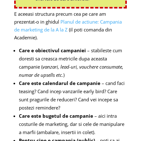
E aceeasi structura precum cea pe care am
prezentat-o in ghidul
Planul de actiune: Campania
de marketing de la A la Z
(il poti comanda din
Academie).
Care e obiectivul campaniei
– stabileste cum
doresti sa creasca metricile dupa aceasta
campanie (
vanzari, lead-uri, vouchere consumate,
numar de upsells etc.
)
Care este calendarul de campanie
– cand faci
teasing? Cand incep vanzarile early bird? Care
sunt pragurile de reduceri? Cand vei incepe sa
postezi remindere?
Care este bugetul de campanie
– aici intra
costurile de marketing, dar si cele de manipulare
a marfii (ambalare, insertii in colet).
Pentru cine e campania (public)
– poti sa ai