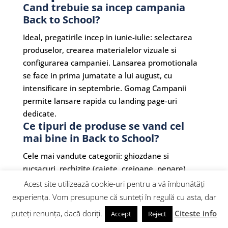
Cand trebuie sa incep campania
Back to School?
Ideal, pregatirile incep in iunie-iulie: selectarea
produselor, crearea materialelor vizuale si
configurarea campaniei. Lansarea promotionala
se face in prima jumatate a lui august, cu
intensificare in septembrie. Gomag Campanii
permite lansare rapida cu landing page-uri
dedicate.
Ce tipuri de produse se vand cel
mai bine in Back to School?
Cele mai vandute categorii: ghiozdane si
rucsacuri, rechizite (caiete, creioane, penare),
incaltaminte, haine si uniforme scolare,
Acest site utilizează cookie-uri pentru a vă îmbunătăți
electronice (tablete, laptopuri), mobilier de birou
experiența. Vom presupune că sunteți în regulă cu asta, dar
pentru copii si articole sportive. Dar orice nisa
puteți renunța, dacă doriți.
Citeste info
Accept
Reject
poate crea oferte relevante.