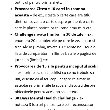
outfit-ul pentru prima zi etc.
Provocarea Citeste 10 carti in toamna
aceasta
– de ex., citeste o carte care are titlul
dintr-un cuvant, o carte despre prieteni, o carte
care le placea parintilor tai cand erau mici etc.
Challenge invata [limba] in 30 de zile
– ex.,
enumera 20 de obiectele pe care le vezi in jur si
tradu-le in [limba], invata 10 cuvinte noi, scrie o
lista de cumparaturi in [limba], scrie o pagina de
jurnal in [limba] etc.
Provocarea de 15 zile pentru inceputul scolii
– ex., printeaza un checklist cu ce nu trebuie sa
uiti, discuta cu al tau copil despre ce simte in
asteptarea primei zile la scoala, discutati despre
obiectivele pentru acest an scolar etc.
30 Days Mental Health challenge
– ex.,
noteaza 3 lucruri pentru care esti recunoscator,