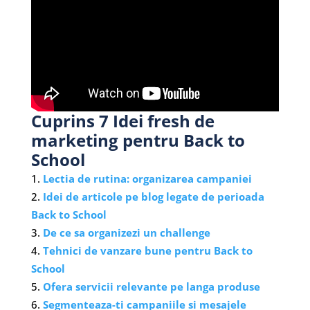
Cuprins 7 Idei fresh de
marketing pentru Back to
School
Lectia de rutina: organizarea campaniei
Idei de articole pe blog legate de perioada
Back to School
De ce sa organizezi un challenge
Tehnici de vanzare bune pentru Back to
School
Ofera servicii relevante pe langa produse
Segmenteaza-ti campaniile si mesajele