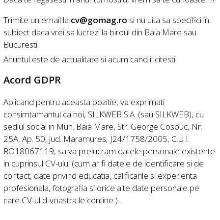
Trimite un email la
cv@gomag.ro
si nu uita sa specifici in
subiect daca vrei sa lucrezi la biroul din Baia Mare sau
Bucuresti.
Anuntul este de actualitate si acum cand il citesti.
Acord GDPR
Aplicand pentru aceasta pozitie, va exprimati
consimtamantul ca noi, SILKWEB S.A. (sau SILKWEB), cu
sediul social in Mun. Baia Mare, Str. George Cosbuc, Nr.
25A, Ap. 50, jud. Maramures, J24/1758/2005, C.U.I.
RO18067119, sa va prelucram datele personale existente
in cuprinsul CV-ului (cum ar fi datele de identificare si de
contact, date privind educatia, calificarile si experienta
profesionala, fotografia si orice alte date personale pe
care CV-ul d-voastra le contine ).