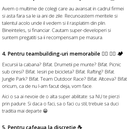
Avem o multime de colegi care au avansat in cadrul firmei
si asta fara sa le ia ani de zile. Recunoastem meritele si
talentul acolo unde il vedem si il rasplatim din plin.
Bineinteles, si financiar. Cautam super-developeri si
suntem pregatiti sa ii recompensam pe masura.
4. Pentru teambuilding-uri memorabile 🚵‍♂️ 🚣‍♂️ 🏕️
Excursii la cabana? Bifat. Drumetii pe munte? Bifat. Picnic
sub ciresi? Bifat. Iesiri pe bicicleta? Bifat. Rafting? Bifat.
Jungle Park? Bifat. Team Outdoor Race? Bifat. Altceva? Bifat
oricum, ca de nu l-am facut deja, vom face.
Aici o sa ai nevoie de o alta super abilitate: sa NU te pierzi
prin padure. Si daca o faci, sa o faci cu stil, trebuie sa duci
traditia mai departe 😀
5. Pentru cafeaua la discretie ☕