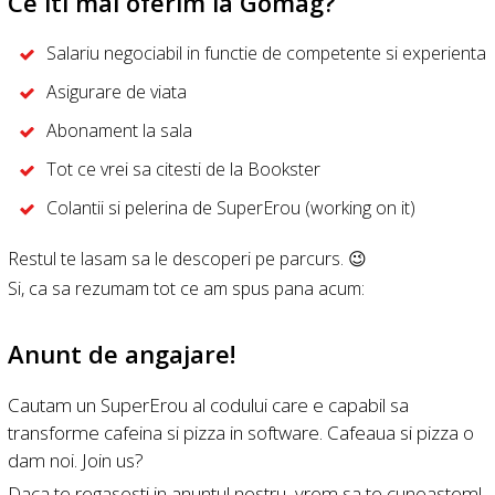
Ce iti mai oferim la Gomag?
Salariu negociabil in functie de competente si experienta
Asigurare de viata
Abonament la sala
Tot ce vrei sa citesti de la Bookster
Colantii si pelerina de SuperErou (working on it)
Restul te lasam sa le descoperi pe parcurs. 😉
Si, ca sa rezumam tot ce am spus pana acum:
Anunt de angajare!
Cautam un SuperErou al codului care e capabil sa
transforme cafeina si pizza in software. Cafeaua si pizza o
dam noi. Join us?
Daca te regasesti in anuntul nostru, vrem sa te cunoastem!