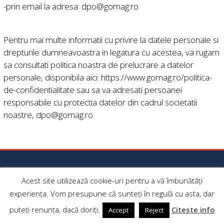
-prin email la adresa:
dpo@gomag.ro
Pentru mai multe informatii cu privire la datele personale si
drepturile dumneavoastra in legatura cu acestea, va rugam
sa consultati politica noastra de prelucrare a datelor
personale, disponibila aici: https://www.gomag.ro/politica-
de-confidentialitate sau sa va adresati persoanei
responsabile cu protectia datelor din cadrul societatii
noastre,
dpo@gomag.ro
.
Termeni si Conditii
Acest site utilizează cookie-uri pentru a vă îmbunătăți
Politica de Confidentialitate
experiența. Vom presupune că sunteți în regulă cu asta, dar
Politica de Cookies
puteți renunța, dacă doriți.
Citeste info
Accept
Reject