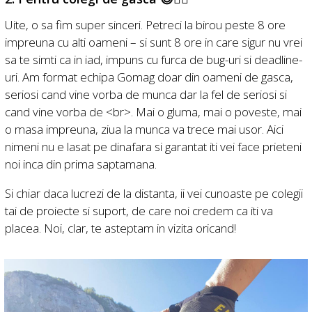
Uite, o sa fim super sinceri. Petreci la birou peste 8 ore
impreuna cu alti oameni – si sunt 8 ore in care sigur nu vrei
sa te simti ca in iad, impuns cu furca de bug-uri si deadline-
uri. Am format echipa Gomag doar din oameni de gasca,
seriosi cand vine vorba de munca dar la fel de seriosi si
cand vine vorba de <br>. Mai o gluma, mai o poveste, mai
o masa impreuna, ziua la munca va trece mai usor. Aici
nimeni nu e lasat pe dinafara si garantat iti vei face prieteni
noi inca din prima saptamana.
Si chiar daca lucrezi de la distanta, ii vei cunoaste pe colegii
tai de proiecte si suport, de care noi credem ca iti va
placea. Noi, clar, te asteptam in vizita oricand!