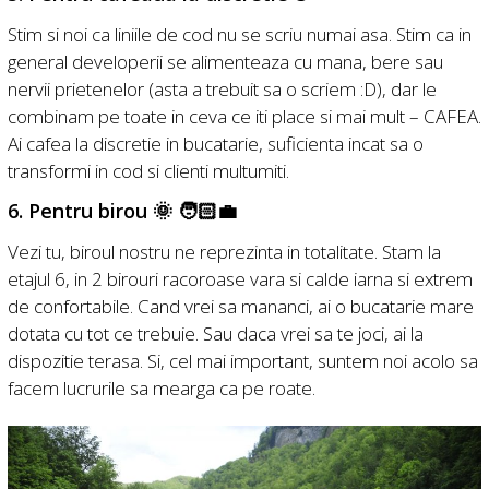
Stim si noi ca liniile de cod nu se scriu numai asa. Stim ca in
general developerii se alimenteaza cu mana, bere sau
nervii prietenelor (asta a trebuit sa o scriem :D), dar le
combinam pe toate in ceva ce iti place si mai mult – CAFEA.
Ai cafea la discretie in bucatarie, suficienta incat sa o
transformi in cod si clienti multumiti.
6. Pentru birou 🌞 🧑🏻‍💼
Vezi tu, biroul nostru ne reprezinta in totalitate. Stam la
etajul 6, in 2 birouri racoroase vara si calde iarna si extrem
de confortabile. Cand vrei sa mananci, ai o bucatarie mare
dotata cu tot ce trebuie. Sau daca vrei sa te joci, ai la
dispozitie terasa. Si, cel mai important, suntem noi acolo sa
facem lucrurile sa mearga ca pe roate.