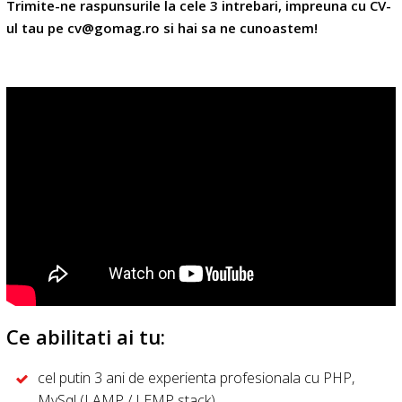
Trimite-ne raspunsurile la cele 3 intrebari, impreuna cu CV-
ul tau pe
cv@gomag.ro
si hai sa ne cunoastem!
Ce abilitati ai tu:
cel putin 3 ani de experienta profesionala cu PHP,
MySql (LAMP / LEMP stack)