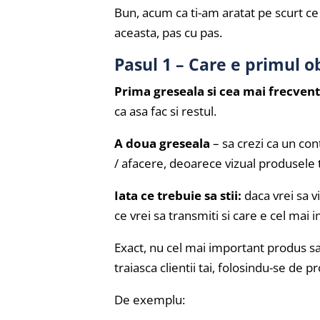
Bun, acum ca ti-am aratat pe scurt ce 
aceasta, pas cu pas.
Pasul 1 – Care e primul ob
Prima greseala si cea mai frecven
ca asa fac si restul.
A doua greseala
– sa crezi ca un con
/ afacere, deoarece vizual produsele t
Iata ce trebuie sa stii:
daca vrei sa v
ce vrei sa transmiti si care e cel mai i
Exact, nu cel mai important produs sau
traiasca clientii tai, folosindu-se de 
De exemplu: