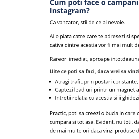
Cum poti face o campanie
Instagram?
Ca vanzator, stii de ce ai nevoie.
Ai o piata catre care te adresezi si s
cativa dintre acestia vor fi mai mult d
Rareori imediat, aproape intotdeauna
Uite ce poti sa faci, daca vrei sa vin
Atragi trafic prin postari constante,
Captezi lead-uri printr-un magnet af
Intretii relatia cu acestia si ii ghid
Practic, poti sa creezi o bucla in car
cumpara si tot asa. Evident, nu toti, d
de mai multe ori daca vinzi produse d