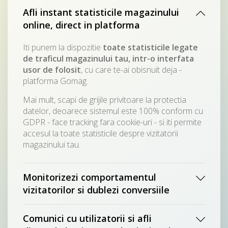
Afli instant statisticile magazinului
online, direct in platforma
Iti punem la dispozitie
toate statisticile legate
de traficul magazinului tau, intr-o interfata
usor de folosit
, cu care te-ai obisnuit deja -
platforma Gomag.
Mai mult, scapi de grijile privitoare la protectia
datelor, deoarece sistemul este 100% conform cu
GDPR - face tracking fara cookie-uri - si iti permite
accesul la toate statisticile despre vizitatorii
magazinului tau.
Monitorizezi comportamentul
vizitatorilor si dublezi conversiile
Comunici cu utilizatorii si afli