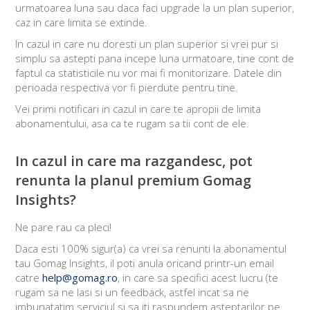
urmatoarea luna sau daca faci upgrade la un plan superior,
caz in care limita se extinde.
In cazul in care nu doresti un plan superior si vrei pur si
simplu sa astepti pana incepe luna urmatoare, tine cont de
faptul ca statisticile nu vor mai fi monitorizare. Datele din
perioada respectiva vor fi pierdute pentru tine.
Vei primi notificari in cazul in care te apropii de limita
abonamentului, asa ca te rugam sa tii cont de ele.
In cazul in care ma razgandesc, pot
renunta la planul premium Gomag
Insights?
Ne pare rau ca pleci!
Daca esti 100% sigur(a) ca vrei sa renunti la abonamentul
tau Gomag Insights, il poti anula oricand printr-un email
catre
help@gomag.ro
, in care sa specifici acest lucru (te
rugam sa ne lasi si un feedback, astfel incat sa ne
imbunatatim serviciul si sa iti raspundem asteptarilor pe