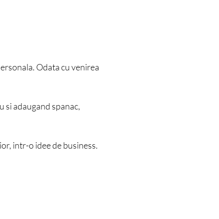
personala. Odata cu venirea
ou si adaugand spanac,
or, intr-o idee de business.