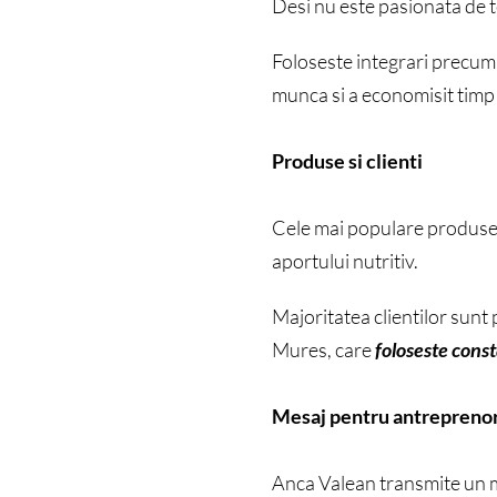
Desi nu este pasionata de t
Foloseste integrari precu
munca si a economisit timp 
Produse si clienti
Cele mai populare produse
aportului nutritiv.
Majoritatea clientilor sunt 
Mures, care
foloseste cons
Mesaj pentru antreprenor
Anca Valean transmite un m