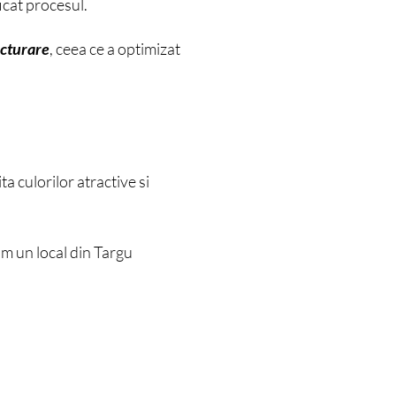
icat procesul.
acturare
, ceea ce a optimizat
ita culorilor atractive si
um un local din Targu