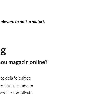
elevant in anii urmatori.
ag
 nou magazin online?
e deja folosit de
ezi unul, ai nevoie
hestiile complicate