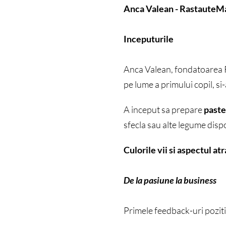
Anca Valean - RastauteM
Inceputurile
Anca Valean, fondatoarea R
pe lume a primului copil, si-
A inceput sa prepare
paste
sfecla sau alte legume dispo
Culorile vii si aspectul at
De la pasiune la business
Primele feedback-uri pozitiv