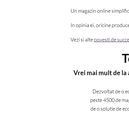
Un magazin online simplifica
In opinia ei, oricine produc
Vezi si alte
povesti de succe
T
Vrei mai mult de la
Dezvoltat de o e
peste 4500 de maga
de o solutie de ec