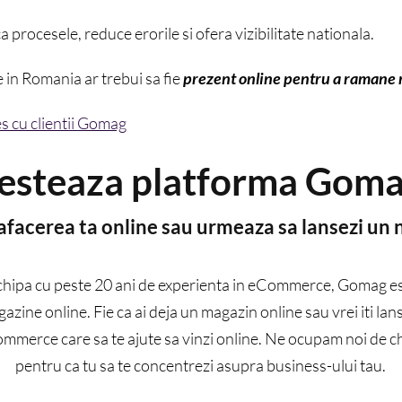
 procesele, reduce erorile si ofera vizibilitate nationala.
e in Romania ar trebui sa fie
prezent online pentru a ramane r
s cu clientii Gomag
esteaza platforma Gom
 afacerea ta online sau urmeaza sa lansezi un
chipa cu peste 20 ani de experienta in eCommerce, Gomag est
zine online. Fie ca ai deja un magazin online sau vrei iti lans
ommerce care sa te ajute sa vinzi online. Ne ocupam noi de c
pentru ca tu sa te concentrezi asupra business-ului tau.