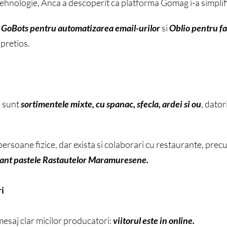
ehnologie, Anca a descoperit ca platforma Gomag i-a simplif
m
GoBots pentru automatizarea email-urilor
si
Oblio pentru f
pretios.
 sunt
sortimentele mixte, cu spanac, sfecla, ardei si ou
, dator
persoane fizice, dar exista si colaborari cu restaurante, prec
tant pastele Rastautelor Maramuresene.
i
esaj clar micilor producatori:
viitorul este in online.