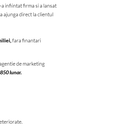
 infiintat firma si a lansat
 ajunga direct la clientul
iliei,
fara finantari
 agentie de marketing
–850 lunar.
eteriorate.