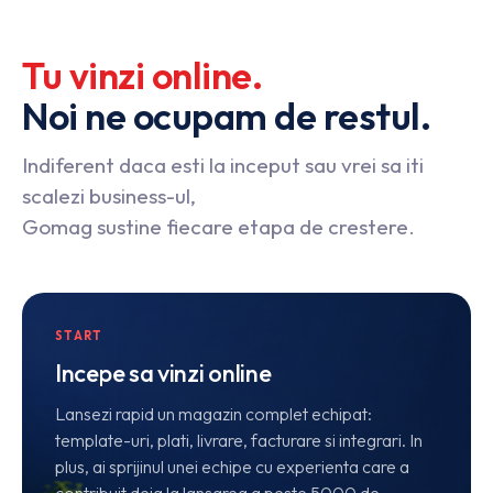
Tu
vinzi
online.
Noi
ne
ocupam
de
restul.
Indiferent daca esti la inceput sau vrei sa iti
scalezi business-ul,
Gomag sustine fiecare etapa de crestere.
START
Incepe sa vinzi online
Lansezi rapid un magazin complet echipat:
template-uri, plati, livrare, facturare si integrari. In
plus, ai sprijinul unei echipe cu experienta care a