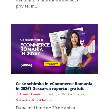
privite, in...
Ce se schimba in eCommerce Romania
in 2026? Descarca raportul gratuit
de
Cosmin Daraban
|
mart. 3, 2026
|
Evenimente
,
Marketing
,
Multi-Channel
Dupa mai bine de 20 de ani in