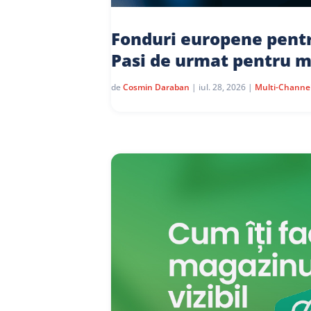
Fonduri europene pent
Pasi de urmat pentru m
de
Cosmin Daraban
|
iul. 28, 2026
|
Multi-Channe