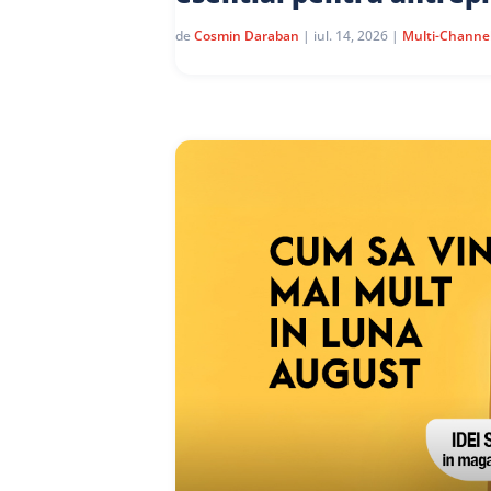
de
Cosmin Daraban
|
iul. 14, 2026
|
Multi-Channe