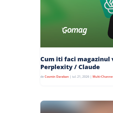
Cum iti faci magazinul 
Perplexity / Claude
de
Cosmin Daraban
|
iul. 21, 2026
|
Multi-Channe