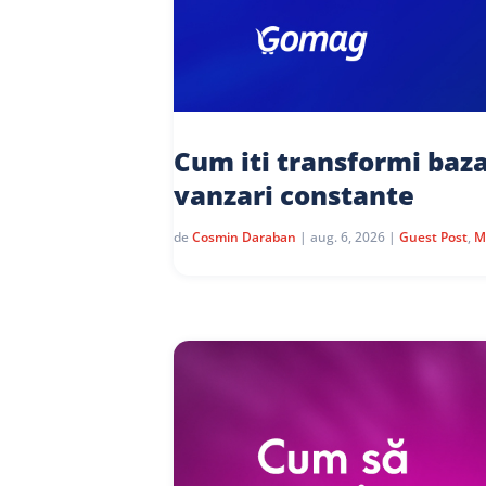
Cum iti transformi baza
vanzari constante
de
Cosmin Daraban
|
aug. 6, 2026
|
Guest Post
,
M