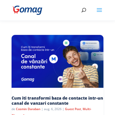
Cum iti transformi baza de contacte intr-un
canal de vanzari constante
de
Cosmin Daraban
|
aug. 6, 2026
|
Guest Post
,
Multi-