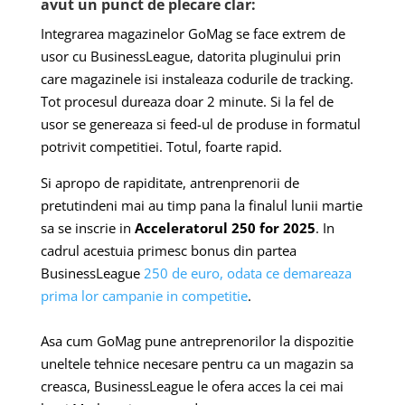
avut un punct de plecare clar:
Integrarea magazinelor GoMag se face extrem de
usor cu BusinessLeague, datorita pluginului prin
care magazinele isi instaleaza codurile de tracking.
Tot procesul dureaza doar 2 minute. Si la fel de
usor se genereaza si feed-ul de produse in formatul
potrivit competitiei. Totul, foarte rapid.
Si apropo de rapiditate, antrenprenorii de
pretutindeni mai au timp pana la finalul lunii martie
sa se inscrie in
Acceleratorul 250 for 2025
. In
cadrul acestuia primesc bonus din partea
BusinessLeague
250 de euro, odata ce demareaza
prima lor campanie in competitie
.
Asa cum GoMag pune antreprenorilor la dispozitie
uneltele tehnice necesare pentru ca un magazin sa
creasca, BusinessLeague le ofera acces la cei mai