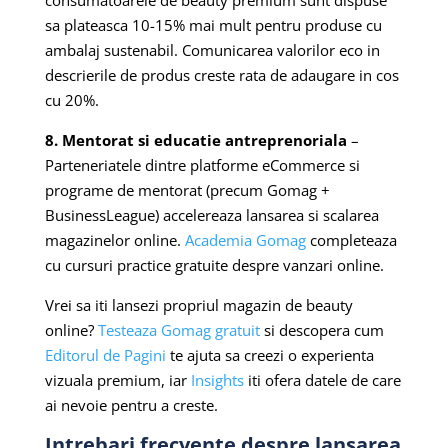
consumatoarele de beauty premium sunt dispuse
sa plateasca 10-15% mai mult pentru produse cu
ambalaj sustenabil. Comunicarea valorilor eco in
descrierile de produs creste rata de adaugare in cos
cu 20%.
8. Mentorat si educatie antreprenoriala
–
Parteneriatele dintre platforme eCommerce si
programe de mentorat (precum Gomag +
BusinessLeague) accelereaza lansarea si scalarea
magazinelor online.
Academia Gomag
completeaza
cu cursuri practice gratuite despre vanzari online.
Vrei sa iti lansezi propriul magazin de beauty
online?
Testeaza Gomag gratuit
si descopera cum
Editorul de Pagini
te ajuta sa creezi o experienta
vizuala premium, iar
Insights
iti ofera datele de care
ai nevoie pentru a creste.
Intrebari frecvente despre lansarea