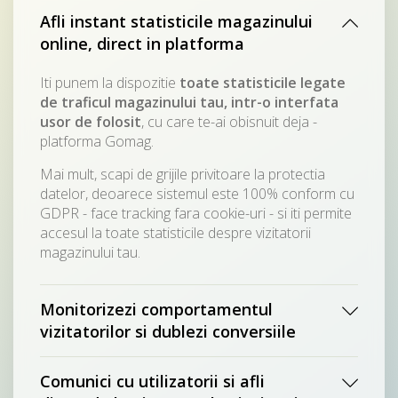
Afli instant statisticile magazinului
online, direct in platforma
Iti punem la dispozitie
toate statisticile legate
de traficul magazinului tau, intr-o interfata
usor de folosit
, cu care te-ai obisnuit deja -
platforma Gomag.
Mai mult, scapi de grijile privitoare la protectia
datelor, deoarece sistemul este 100% conform cu
GDPR - face tracking fara cookie-uri - si iti permite
accesul la toate statisticile despre vizitatorii
magazinului tau.
Monitorizezi comportamentul
vizitatorilor si dublezi conversiile
Comunici cu utilizatorii si afli