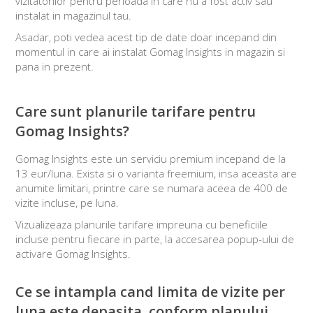
vizitatorilor pentru perioada in care nu a fost activ sau
instalat in magazinul tau.
Asadar, poti vedea acest tip de date doar incepand din
momentul in care ai instalat Gomag Insights in magazin si
pana in prezent.
Care sunt planurile tarifare pentru
Gomag Insights?
Gomag Insights este un serviciu premium incepand de la
13 eur/luna. Exista si o varianta freemium, insa aceasta are
anumite limitari, printre care se numara aceea de 400 de
vizite incluse, pe luna.
Vizualizeaza planurile tarifare impreuna cu beneficiile
incluse pentru fiecare in parte, la accesarea popup-ului de
activare Gomag Insights.
Ce se intampla cand limita de vizite per
luna este depasita, conform planului