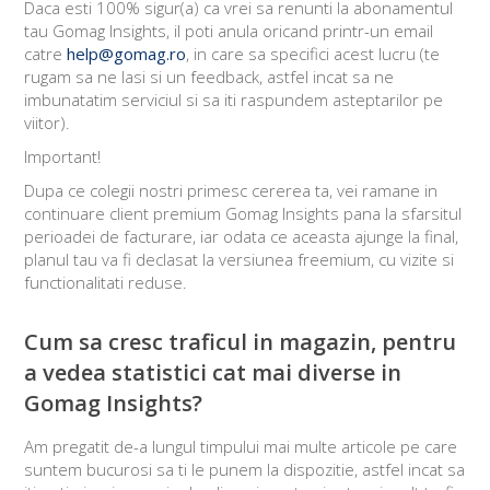
Daca esti 100% sigur(a) ca vrei sa renunti la abonamentul
tau Gomag Insights, il poti anula oricand printr-un email
catre
help@gomag.ro
, in care sa specifici acest lucru (te
rugam sa ne lasi si un feedback, astfel incat sa ne
imbunatatim serviciul si sa iti raspundem asteptarilor pe
viitor).
Important!
Dupa ce colegii nostri primesc cererea ta, vei ramane in
continuare client premium Gomag Insights pana la sfarsitul
perioadei de facturare, iar odata ce aceasta ajunge la final,
planul tau va fi declasat la versiunea freemium, cu vizite si
functionalitati reduse.
Cum sa cresc traficul in magazin, pentru
a vedea statistici cat mai diverse in
Gomag Insights?
Am pregatit de-a lungul timpului mai multe articole pe care
suntem bucurosi sa ti le punem la dispozitie, astfel incat sa