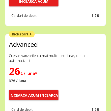
INCEARCA ACUM
Carduri de debit
1.7%
Kickstart +
Advanced
Creste vanzarile cu mai multe produse, canale si
automatizari
26
€ / luna*
37€ / luna
INCEARCA ACUM INCEARCA
ACUM
Card de debit
1.5%