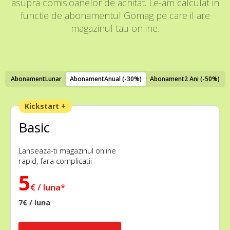
asupra comisioanelor de achitat. Le-am calculat in
functie de abonamentul Gomag pe care il are
magazinul tau online.
Abonament
Lunar
Abonament
Anual (-30%)
Abonament
2 Ani (-50%)
Kickstart +
Basic
Lanseaza-ti magazinul online
rapid, fara complicatii
5
€ / luna*
7€ / luna