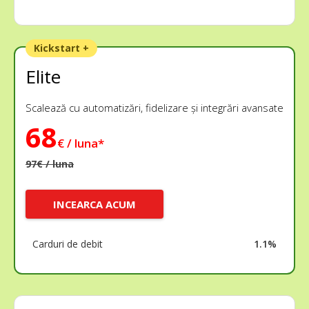
Kickstart +
Elite
Scalează cu automatizări, fidelizare și integrări avansate
68
€ / luna*
97€ / luna
INCEARCA ACUM
Carduri de debit
1.1%