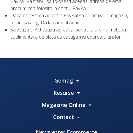
PayPal. Va trebui sa folosesti aceeasi adresa de email
precum cea folosita in contul PayPal.
Daca doresti ca aplicatia PayPal sa fie activa in magazin,
trebui sa alegi Da la campul Activ.
Salveaza si Activeaza aplicatia, pentru a oferi o metoda
suplimentara de plata ce castiga increderea clientilor.
Gomag
Resurse
Magazine Online
Contact
Newsletter Ecommerce