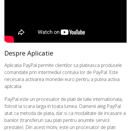
Despre Aplicatie
Aplicatia PayPal permite clientilor sa plateasca produsele
comandate prin intermediul contului lor de PayPal. Este
necesara activarea monedei euro pentru a putea activa
aplicatia.
PayPal este un procesator de plati de talie internationala,
folosit la scara larga in toata lumea. Oamenii aleg PayPal
atat ca metoda de plata, dar si ca modalitate de incasare a
banilor (transferuri sau plati pentru anumite servicii
prestate). Din acest motiv, este un procesator de plati